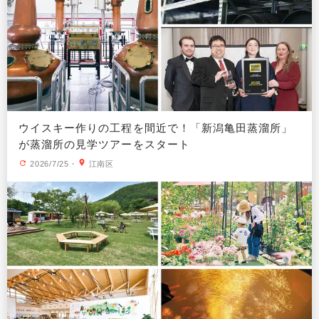
ウイスキー作りの工程を間近で！「新潟亀田蒸溜所」
が蒸溜所の見学ツアーをスタート
2026/7/25
・
江南区