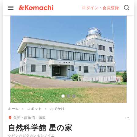
ログイン・会員登録
ホーム
スポット
おでかけ
魚沼・南魚沼・湯沢
自然科学館 星の家
シゼンカガクカンホシノイエ