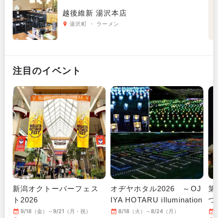
越後維新 湯沢本店
湯沢町 ・ ラーメン
注目のイベント
新潟オクトーバーフェス
オヂヤホタル2026 ～OJ
第
ト2026
IYA HOTARU illumination
つ
～
9/18（金）～9/21（月・祝）
8/18（火）～8/24（月）