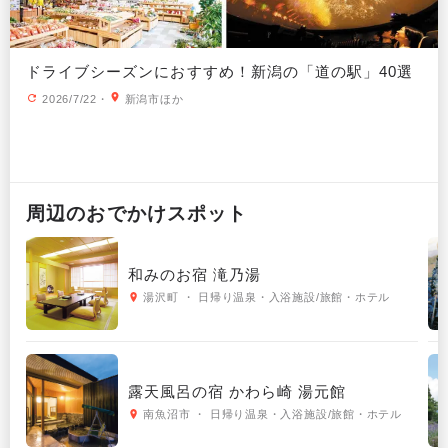
ドライブシーズンにおすすめ！新潟の「道の駅」40選
2026/7/22
・
新潟市ほか
周辺の
おでかけ
スポット
和みのお宿 滝乃湯
湯沢町 ・ 日帰り温泉・入浴施設/旅館・ホテル
露天風呂の宿 かわら崎 湯元館
南魚沼市 ・ 日帰り温泉・入浴施設/旅館・ホテル