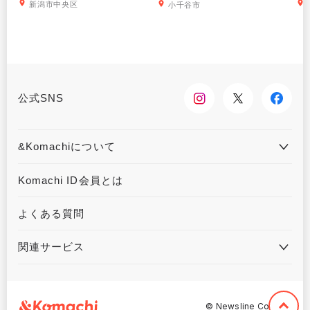
新潟市中央区
小千谷市
公式SNS
&Komachiについて
&Komachiとは
お問合せ
Komachi ID会員とは
利用規約
プライバシーポリシー
よくある質問
運営会社について
広告掲載について
関連サービス
ハウジングKomachi
くるまる
©︎ Newsline Co,. Ltd.