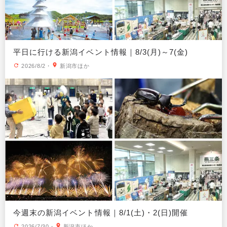
平日に行ける新潟イベント情報｜8/3(月)～7(金)
2026/8/2
・
新潟市ほか
今週末の新潟イベント情報｜8/1(土)・2(日)開催
2026/7/30
・
新潟市ほか