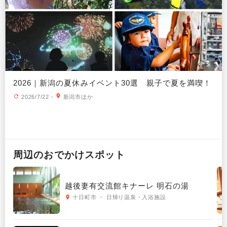
2026｜新潟の夏休みイベント30選 親子で夏を満喫！
2026/7/22
・
新潟市ほか
周辺の
おでかけ
スポット
越後妻有交流館キナーレ 明石の湯
十日町市 ・ 日帰り温泉・入浴施設