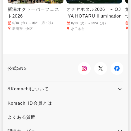
新潟オクトーバーフェス
オヂヤホタル2026 ～OJ
第
ト2026
IYA HOTARU illumination
つ
～
9/18（金）～9/21（月・祝）
8/18（火）～8/24（月）
新潟市中央区
小千谷市
公式SNS
&Komachiについて
&Komachiとは
お問合せ
Komachi ID会員とは
利用規約
プライバシーポリシー
よくある質問
運営会社について
広告掲載について