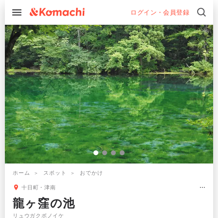
ログイン・会員登録
ホーム
スポット
おでかけ
十日町・津南
龍ヶ窪の池
リュウガクボノイケ