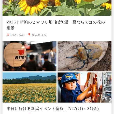
2026｜新潟のヒマワリ畑 名所6選 夏ならではの花の
絶景
2026/7/30
・
新潟県ほか
平日に行ける新潟イベント情報｜7/27(月)～31(金)