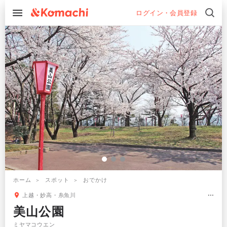
ログイン・会員登録
ホーム
スポット
おでかけ
上越・妙高・糸魚川
美山公園
ミヤマコウエン