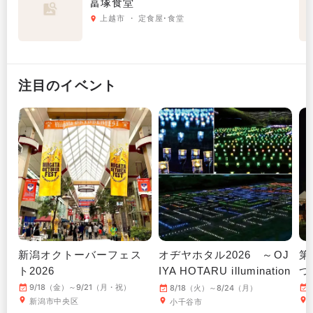
冨塚食堂
上越市 ・ 定食屋･食堂
注目のイベント
新潟オクトーバーフェス
オヂヤホタル2026 ～OJ
第
ト2026
IYA HOTARU illumination
つ
～
9/18（金）～9/21（月・祝）
8/18（火）～8/24（月）
新潟市中央区
小千谷市