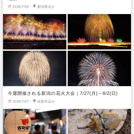
2026/7/30
・
新潟県ほか
今週開催される新潟の花火大会｜7/27(月)～8/2(日)
2026/7/27
・
佐渡市ほか