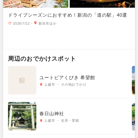
ドライブシーズンにおすすめ！新潟の「道の駅」40選
2026/7/22
・
新潟市ほか
周辺の
おでかけ
スポット
ユートピアくびき 希望館
上越市 ・ その他おでかけ
春日山神社
上越市 ・ 名所・景観