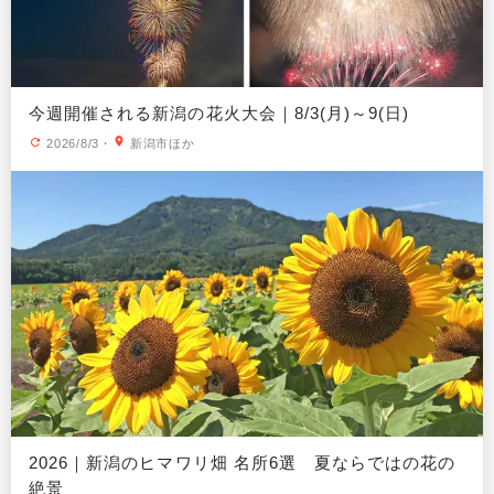
今週開催される新潟の花火大会｜8/3(月)～9(日)
2026/8/3
・
新潟市ほか
2026｜新潟のヒマワリ畑 名所6選 夏ならではの花の
絶景