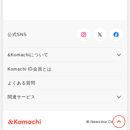
公式SNS
&Komachiについて
&Komachiとは
お問合せ
Komachi ID会員とは
利用規約
プライバシーポリシー
よくある質問
運営会社について
広告掲載について
関連サービス
ハウジングKomachi
くるまる
©︎ Newsline Co,. Ltd.