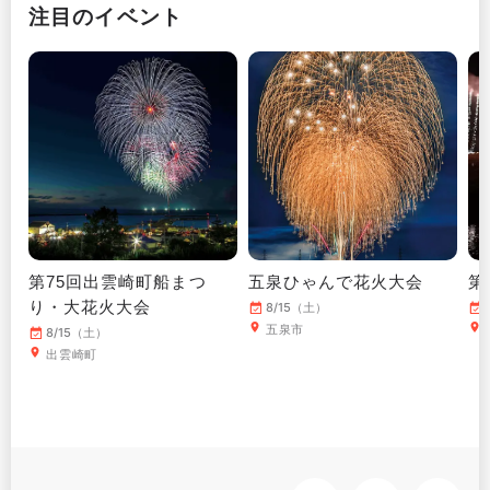
注目のイベント
第75回出雲崎町船まつ
五泉ひゃんで花火大会
第
り・大花火大会
8/15（土）
五泉市
8/15（土）
出雲崎町