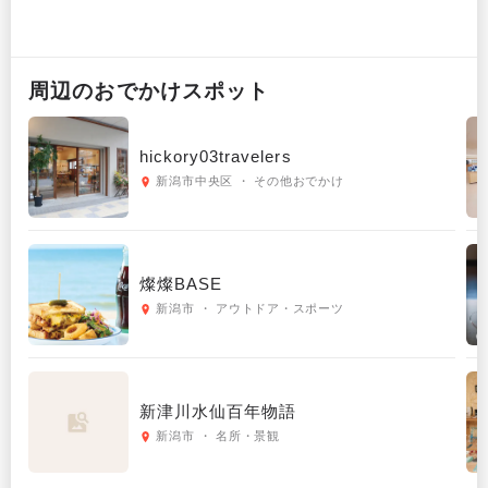
周辺の
おでかけ
スポット
hickory03travelers
新潟市中央区 ・ その他おでかけ
燦燦BASE
新潟市 ・ アウトドア・スポーツ
新津川水仙百年物語
新潟市 ・ 名所・景観