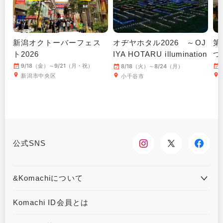
新潟オクトーバーフェス
オヂヤホタル2026 ～OJ
第
ト2026
IYA HOTARU illumination
つ
～
9/18（金）～9/21（月・祝）
8/18（火）～8/24（月）
新潟市中央区
小千谷市
公式SNS
&Komachiについて
&Komachiとは
お問合せ
Komachi ID会員とは
利用規約
プライバシーポリシー