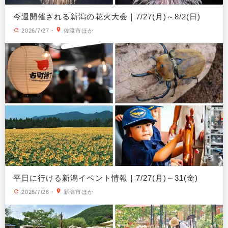
今週開催される新潟の花火大会｜7/27(月)～8/2(日)
2026/7/27
・
佐渡市ほか
平日に行ける新潟イベント情報｜7/27(月)～31(金)
2026/7/26
・
新潟市ほか