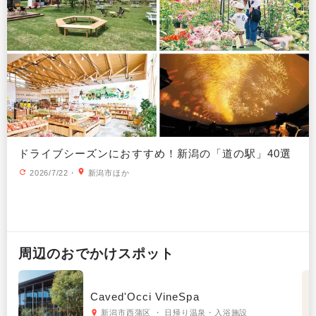
ドライブシーズンにおすすめ！新潟の「道の駅」40選
2026/7/22
・
新潟市ほか
周辺の
おでかけ
スポット
Caved'Occi VineSpa
新潟市西蒲区 ・ 日帰り温泉・入浴施設