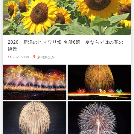
2026｜新潟のヒマワリ畑 名所6選 夏ならではの花の
絶景
2026/7/30
・
新潟県ほか