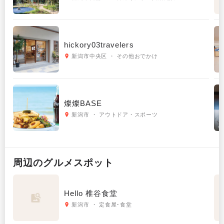
hickory03travelers
新潟市中央区 ・ その他おでかけ
燦燦BASE
新潟市 ・ アウトドア・スポーツ
周辺の
グルメ
スポット
Hello 椎谷食堂
新潟市 ・ 定食屋･食堂