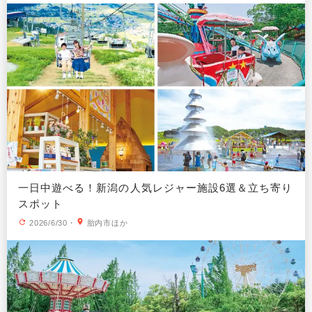
一日中遊べる！新潟の人気レジャー施設6選＆立ち寄り
スポット
2026/6/30
・
胎内市ほか