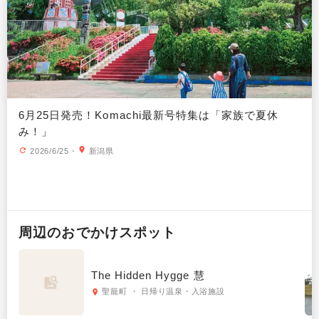
6月25日発売！Komachi最新号特集は「家族で夏休
み！」
2026/6/25
・
新潟県
周辺の
おでかけ
スポット
The Hidden Hygge 慧
聖籠町 ・ 日帰り温泉・入浴施設