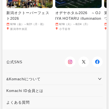
新潟オクトーバーフェス
オヂヤホタル2026 ～OJ
第
ト2026
IYA HOTARU illumination
つ
～
9/18（金）～9/21（月・祝）
8/18（火）～8/24（月）
新潟市中央区
小千谷市
公式SNS
&Komachiについて
&Komachiとは
お問合せ
Komachi ID会員とは
利用規約
プライバシーポリシー
よくある質問
運営会社について
広告掲載について