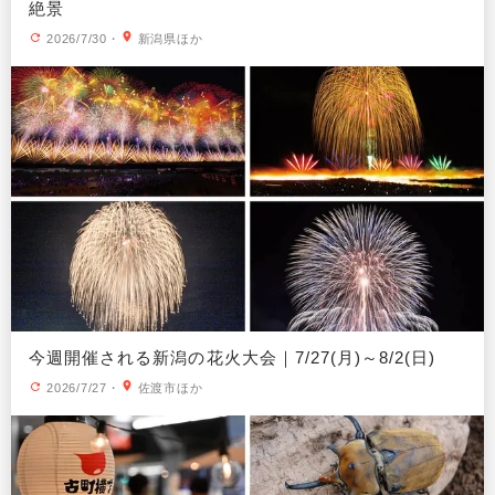
絶景
2026/7/30
・
新潟県ほか
今週開催される新潟の花火大会｜7/27(月)～8/2(日)
2026/7/27
・
佐渡市ほか