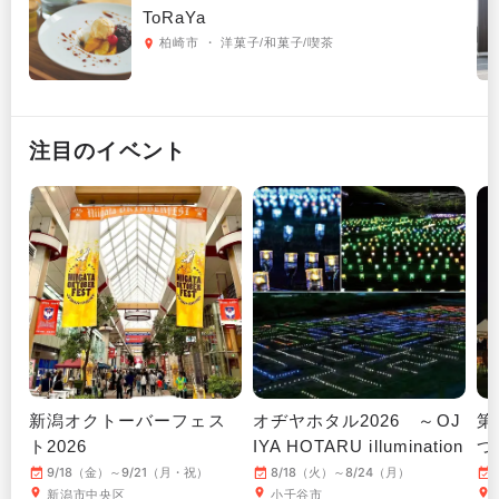
ToRaYa
柏崎市 ・ 洋菓子/和菓子/喫茶
注目のイベント
新潟オクトーバーフェス
オヂヤホタル2026 ～OJ
第
ト2026
IYA HOTARU illumination
つ
～
9/18（金）～9/21（月・祝）
8/18（火）～8/24（月）
新潟市中央区
小千谷市