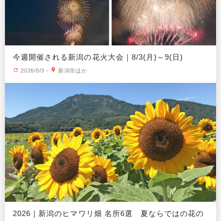
今週開催される新潟の花火大会｜8/3(月)～9(日)
2026/8/3
・
新潟市ほか
2026｜新潟のヒマワリ畑 名所6選 夏ならではの花の