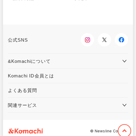
公式SNS
&Komachiについて
&Komachiとは
お問合せ
Komachi ID会員とは
利用規約
プライバシーポリシー
よくある質問
運営会社について
広告掲載について
関連サービス
ハウジングKomachi
くるまる
©︎ Newsline Co,. Ltd.