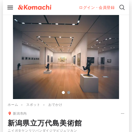
ログイン・会員登録
ホーム
スポット
おでかけ
新潟市内
新潟県立万代島美術館
ニイガタケンリツバンダイジマビジュツカン