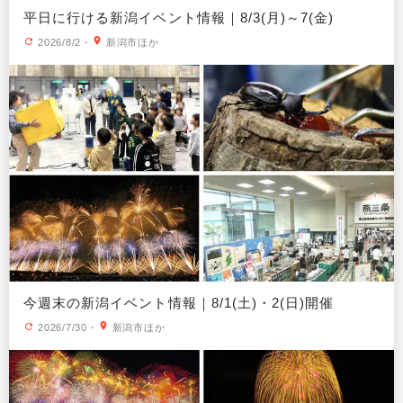
平日に行ける新潟イベント情報｜8/3(月)～7(金)
2026/8/2
・
新潟市ほか
今週末の新潟イベント情報｜8/1(土)・2(日)開催
2026/7/30
・
新潟市ほか