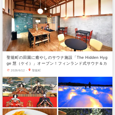
聖籠町の田園に癒やしのサウナ施設「The Hidden Hyg
ge 慧（ケイ）」オープン！フィンランド式サウナ＆カ
フェや宿泊施設も
2026/6/12
・
聖籠町