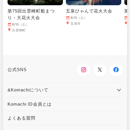
第75回出雲崎町船まつ
五泉ひゃんで花火大会
第
り・大花火大会
8/15（土）
五泉市
8/15（土）
出雲崎町
公式SNS
&Komachiについて
&Komachiとは
お問合せ
Komachi ID会員とは
利用規約
プライバシーポリシー
よくある質問
運営会社について
広告掲載について