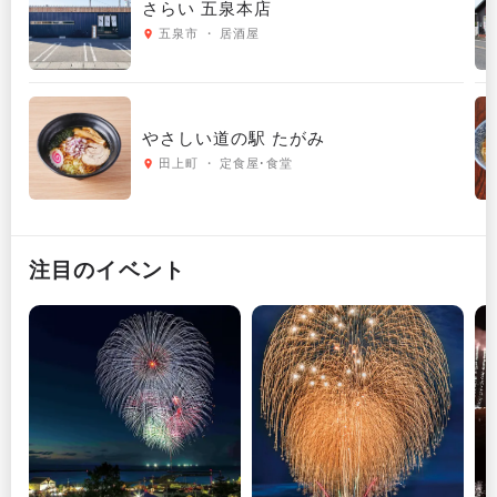
さらい 五泉本店
五泉市 ・ 居酒屋
やさしい道の駅 たがみ
田上町 ・ 定食屋･食堂
注目のイベント