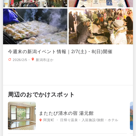
今週末の新潟イベント情報｜2/7(土)・8(日)開催
2026/2/5
・
新潟市ほか
周辺の
おでかけ
スポット
またたび清水の宿 湯元館
阿賀町 ・ 日帰り温泉・入浴施設/旅館・ホテル