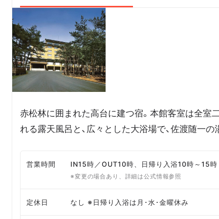
赤松林に囲まれた高台に建つ宿。本館客室は全室
れる露天風呂と、広々とした大浴場で、佐渡随一の
営業時間
IN15時／OUT10時、日帰り入浴10時～15時
※変更の場合あり、詳細は公式情報参照
定休日
なし ※日帰り入浴は月･水･金曜休み