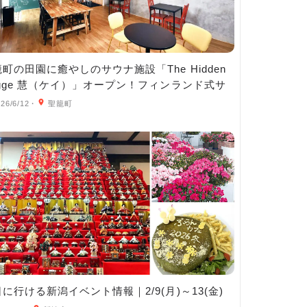
町の田園に癒やしのサウナ施設「The Hidden
ygge 慧（ケイ）」オープン！フィンランド式サ
ナ＆カフェや宿泊施設も
26/6/12
・
聖籠町
に行ける新潟イベント情報｜2/9(月)～13(金)