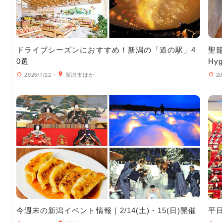
ドライブシーズンにおすすめ！新潟の「道の駅」4
聖籠
0選
H
ウ
2026/7/22
・
新潟市ほか
20
今週末の新潟イベント情報｜2/14(土)・15(日)開催
平日