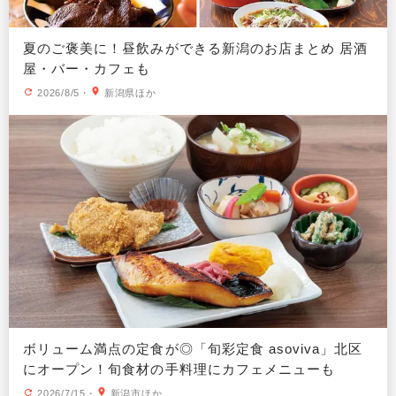
夏のご褒美に！昼飲みができる新潟のお店まとめ 居酒
屋・バー・カフェも
2026/8/5
・
新潟県ほか
ボリューム満点の定食が◎「旬彩定食 asoviva」北区
にオープン！旬食材の手料理にカフェメニューも
2026/7/15
・
新潟市ほか