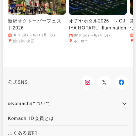
新潟オクトーバーフェス
オヂヤホタル2026 ～OJ
第
ト2026
IYA HOTARU illumination
つ
～
9/18（金）～9/21（月・祝）
8/18（火）～8/24（月）
新潟市中央区
小千谷市
公式SNS
&Komachiについて
&Komachiとは
お問合せ
Komachi ID会員とは
利用規約
プライバシーポリシー
よくある質問