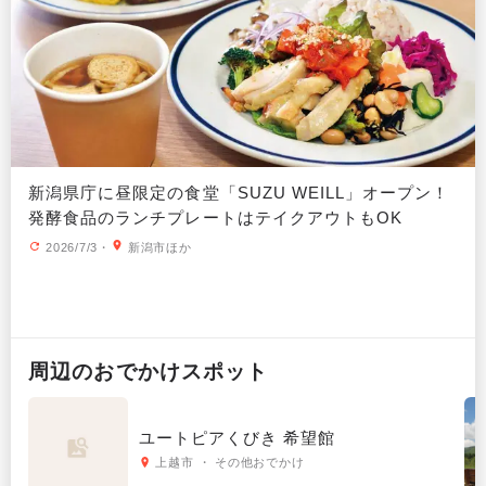
新潟県庁に昼限定の食堂「SUZU WEILL」オープン！
発酵食品のランチプレートはテイクアウトもOK
2026/7/3
・
新潟市ほか
周辺の
おでかけ
スポット
ユートピアくびき 希望館
上越市 ・ その他おでかけ