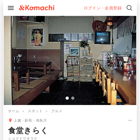
ログイン・会員登録
ホーム
スポット
グルメ
上越・妙高・糸魚川
食堂きらく
ショクドウキラク