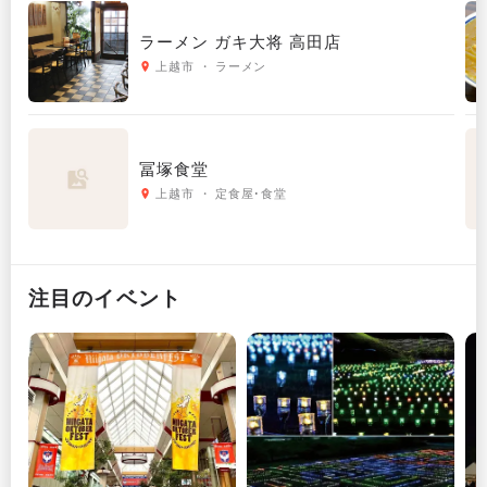
ラーメン ガキ大将 高田店
上越市 ・ ラーメン
冨塚食堂
上越市 ・ 定食屋･食堂
注目のイベント