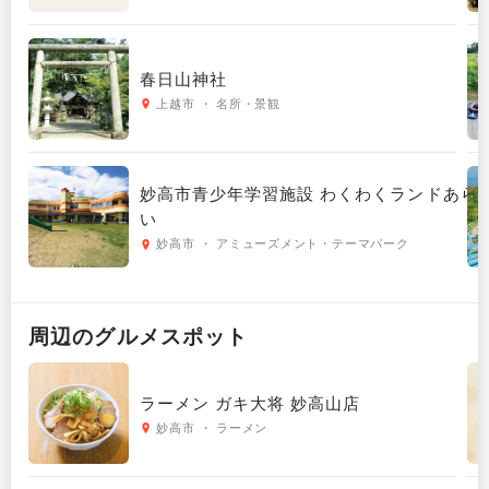
春日山神社
上越市 ・ 名所・景観
妙高市青少年学習施設 わくわくランドあら
い
妙高市 ・ アミューズメント・テーマパーク
周辺の
グルメ
スポット
ラーメン ガキ大将 妙高山店
妙高市 ・ ラーメン