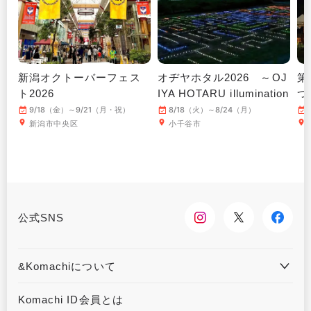
新潟オクトーバーフェス
オヂヤホタル2026 ～OJ
第
ト2026
IYA HOTARU illumination
つ
～
9/18（金）～9/21（月・祝）
8/18（火）～8/24（月）
新潟市中央区
小千谷市
公式SNS
&Komachiについて
&Komachiとは
お問合せ
Komachi ID会員とは