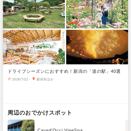
ドライブシーズンにおすすめ！新潟の「道の駅」40選
2026/7/22
・
新潟市ほか
周辺の
おでかけ
スポット
Caved'Occi VineSpa