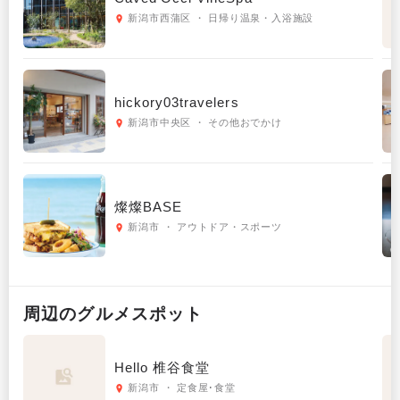
新潟市西蒲区 ・ 日帰り温泉・入浴施設
hickory03travelers
新潟市中央区 ・ その他おでかけ
燦燦BASE
新潟市 ・ アウトドア・スポーツ
周辺の
グルメ
スポット
Hello 椎谷食堂
新潟市 ・ 定食屋･食堂