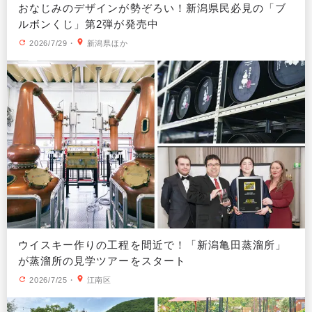
おなじみのデザインが勢ぞろい！新潟県民必見の「ブ
ルボンくじ」第2弾が発売中
2026/7/29
・
新潟県ほか
ウイスキー作りの工程を間近で！「新潟亀田蒸溜所」
が蒸溜所の見学ツアーをスタート
2026/7/25
・
江南区