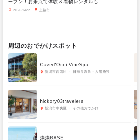
ープン！お茶点て体験＆着物レンタルも
2026/6/22
・
上越市
周辺の
おでかけ
スポット
Caved'Occi VineSpa
新潟市西蒲区 ・ 日帰り温泉・入浴施設
hickory03travelers
新潟市中央区 ・ その他おでかけ
燦燦BASE