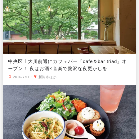
中央区上大川前通にカフェバー「cafe＆bar triad」オ
ープン！ 夜はお酒×音楽で贅沢な夜更かしを
2026/7/11
・
新潟市ほか