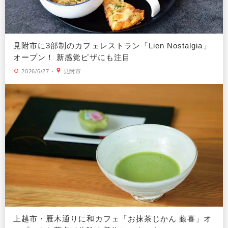
見附市に3部制のカフェレストラン「Lien Nostalgia」
オープン！ 新感覚ピザにも注目
2026/6/27
・
見附市
上越市・雁木通りに和カフェ「お抹茶じかん 藤喜」オ