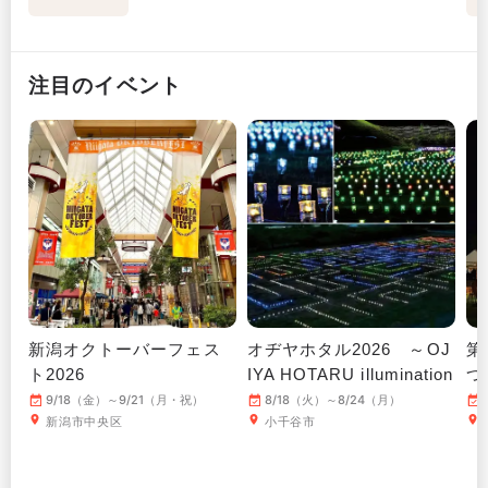
注目のイベント
新潟オクトーバーフェス
オヂヤホタル2026 ～OJ
第
ト2026
IYA HOTARU illumination
つ
～
9/18（金）～9/21（月・祝）
8/18（火）～8/24（月）
新潟市中央区
小千谷市