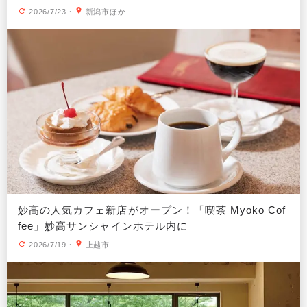
2026/7/23
・
新潟市ほか
妙高の人気カフェ新店がオープン！「喫茶 Myoko Cof
fee」妙高サンシャインホテル内に
2026/7/19
・
上越市