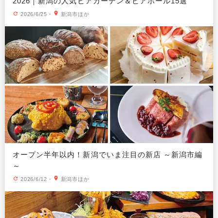
2026｜新潟の人気ビアガーデン＆ビアホール15選
2026/6/25
・
新潟市ほか
オープン半年以内！新潟でいま注目の新店 ～新潟市編
～
2026/6/12
・
新潟市ほか