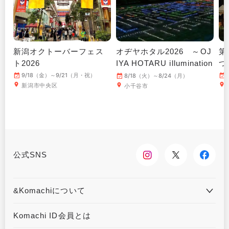
新潟オクトーバーフェス
オヂヤホタル2026 ～OJ
第
ト2026
IYA HOTARU illumination
つ
～
9/18（金）～9/21（月・祝）
8/18（火）～8/24（月）
新潟市中央区
小千谷市
公式SNS
&Komachiについて
&Komachiとは
お問合せ
Komachi ID会員とは