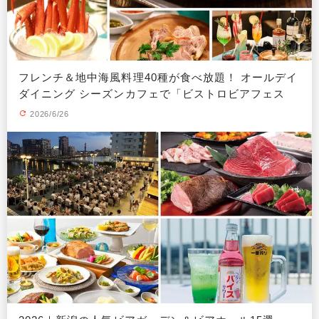
フレンチ＆地中海風料理40種が食べ放題！ オールデイ
ダイニング シーズンカフェで「ビストロビアフェス
タ」開催
2026/6/26