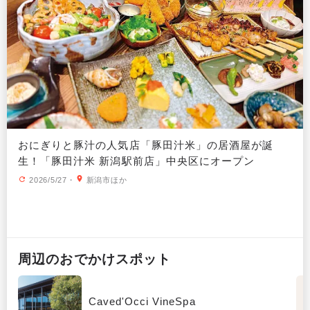
おにぎりと豚汁の人気店「豚田汁米」の居酒屋が誕
生！「豚田汁米 新潟駅前店」中央区にオープン
2026/5/27
・
新潟市ほか
周辺の
おでかけ
スポット
Caved'Occi VineSpa