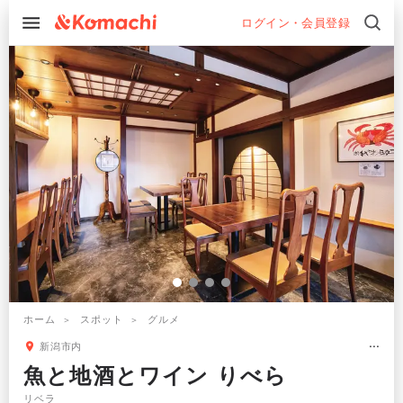
ログイン・会員登録
ホーム
スポット
グルメ
新潟市内
魚と地酒とワイン りべら
リベラ