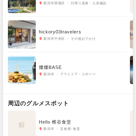
新潟市西蒲区 ・ 日帰り温泉・入浴施設
hickory03travelers
新潟市中央区 ・ その他おでかけ
燦燦BASE
新潟市 ・ アウトドア・スポーツ
周辺の
グルメ
スポット
Hello 椎谷食堂
新潟市 ・ 定食屋･食堂