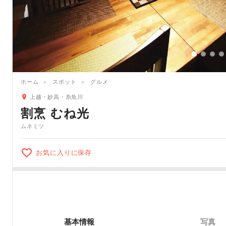
ホーム
スポット
グルメ
上越・妙高・糸魚川
割烹 むね光
ムネミツ
お気に入りに保存
基本情報
写真