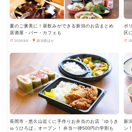
夏のご褒美に！昼飲みができる新潟のお店まとめ
ボリ
居酒屋・バー・カフェも
区
2026/8/5
・
新潟県ほか
20
長岡市・悠久山近くに手作りお弁当のお店「ゆうき
新潟
ゅうひろば」オープン！ 弁当一律500円の学割も
ン