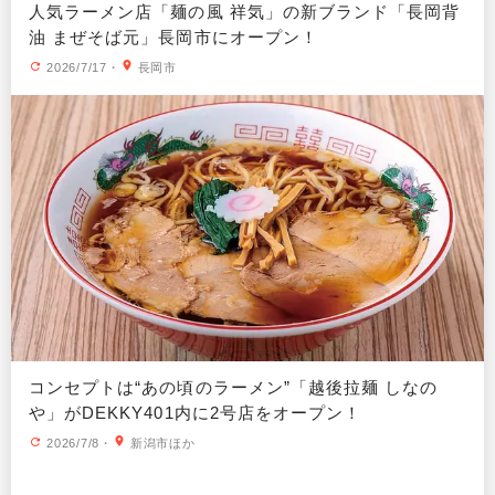
人気ラーメン店「麺の風 祥気」の新ブランド「長岡背
油 まぜそば元」長岡市にオープン！
2026/7/17
・
長岡市
コンセプトは“あの頃のラーメン”「越後拉麺 しなの
や」がDEKKY401内に2号店をオープン！
2026/7/8
・
新潟市ほか