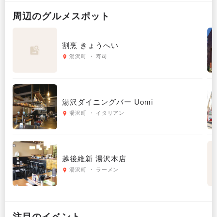
周辺の
グルメ
スポット
割烹 きょうへい
湯沢町 ・ 寿司
湯沢ダイニングバー Uomi
湯沢町 ・ イタリアン
越後維新 湯沢本店
湯沢町 ・ ラーメン
注目のイベント