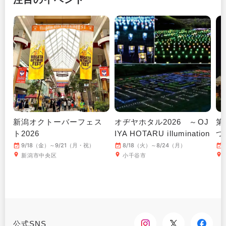
新潟オクトーバーフェス
オヂヤホタル2026 ～OJ
第
ト2026
IYA HOTARU illumination
つ
～
9/18（金）～9/21（月・祝）
8/18（火）～8/24（月）
新潟市中央区
小千谷市
公式SNS