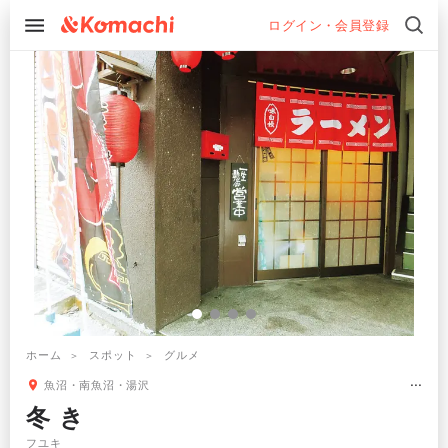
ログイン・会員登録
ホーム
スポット
グルメ
魚沼・南魚沼・湯沢
冬 き
フユキ