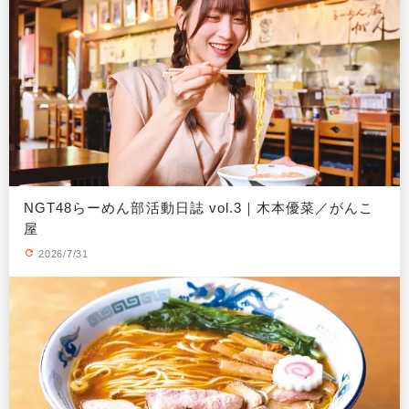
NGT48らーめん部活動日誌 vol.3｜木本優菜／がんこ
屋
2026/7/31