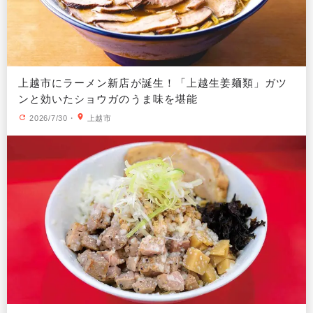
上越市にラーメン新店が誕生！「上越生姜麺類」ガツ
ンと効いたショウガのうま味を堪能
2026/7/30
・
上越市