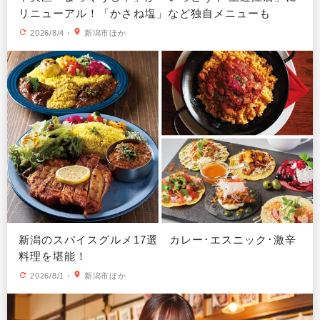
リニューアル！「かさね塩」など独自メニューも
2026/8/4
・
新潟市ほか
新潟のスパイスグルメ17選 カレー･エスニック･激辛
料理を堪能！
2026/8/1
・
新潟市ほか