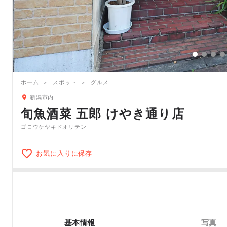
ホーム
スポット
グルメ
新潟市内
旬魚酒菜 五郎 けやき通り店
ゴロウケヤキドオリテン
お気に入りに保存
基本情報
写真