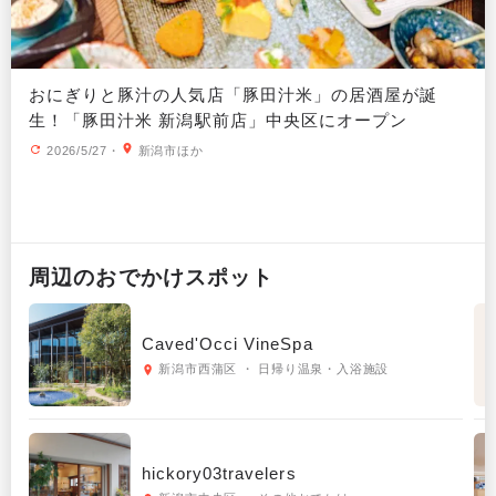
おにぎりと豚汁の人気店「豚田汁米」の居酒屋が誕
生！「豚田汁米 新潟駅前店」中央区にオープン
2026/5/27
・
新潟市ほか
周辺の
おでかけ
スポット
Caved'Occi VineSpa
新潟市西蒲区 ・ 日帰り温泉・入浴施設
hickory03travelers