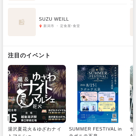
SUZU WEILL
新潟市 ・ 定食屋･食堂
注目のイベント
湯沢夏花火＆ゆざわナイ
SUMMER FESTIVAL in
ザ
トマルシェ
ラポルテ五泉
A