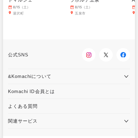
8/15（土）
8/15（土）
湯沢町
五泉市
公式SNS
&Komachiについて
&Komachiとは
お問合せ
Komachi ID会員とは
利用規約
プライバシーポリシー
よくある質問
運営会社について
広告掲載について
関連サービス
ハウジングKomachi
くるまる