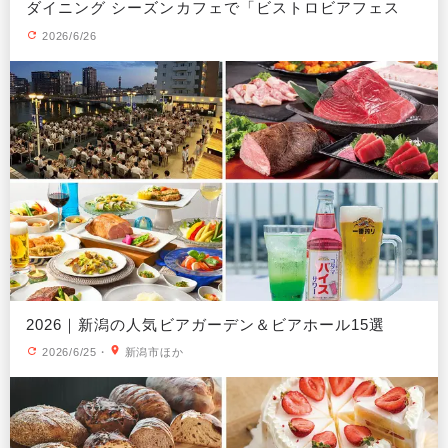
ダイニング シーズンカフェで「ビストロビアフェス
タ」開催
2026/6/26
2026｜新潟の人気ビアガーデン＆ビアホール15選
2026/6/25
・
新潟市ほか