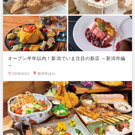
オープン半年以内！新潟でいま注目の新店 ～新潟市編
～
2026/6/12
・
新潟市ほか