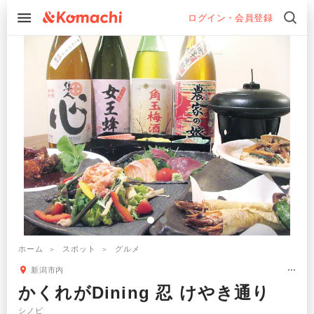
ログイン・会員登録
ホーム
スポット
グルメ
新潟市内
かくれがDining 忍 けやき通り
シノビ