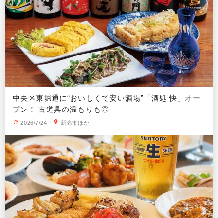
中央区東堀通に“おいしくて安い酒場”「酒処 快」オー
プン！ 古道具の温もりも◎
2026/7/24
・
新潟市ほか