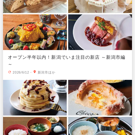
オープン半年以内！新潟でいま注目の新店 ～新潟市編
～
2026/6/12
・
新潟市ほか