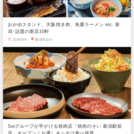
おかゆスタンド、大阪焼き肉、魚醤ラーメン etc. 新
潟･話題の新店10軒
2026/6/4
・
新潟市ほか
Soiグループが手がける焼肉店「焼肉のそい 新潟駅前
店」オープン！お通しキムチは食べ放題