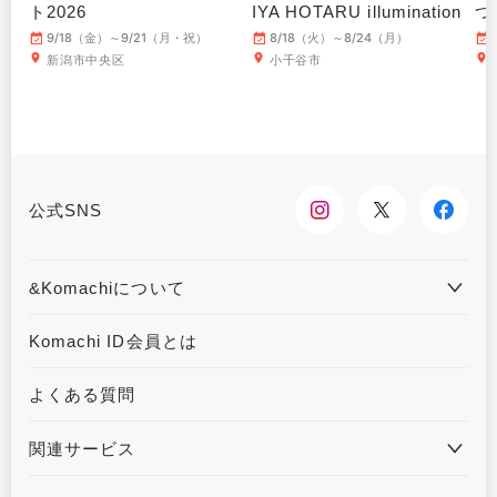
ト2026
IYA HOTARU illumination
つ
～
9/18（金）～9/21（月・祝）
8/18（火）～8/24（月）
新潟市中央区
小千谷市
公式SNS
&Komachiについて
&Komachiとは
お問合せ
Komachi ID会員とは
利用規約
プライバシーポリシー
よくある質問
運営会社について
広告掲載について
関連サービス
ハウジングKomachi
くるまる