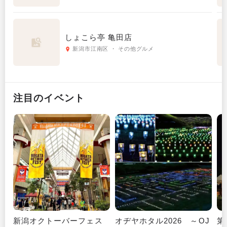
しょこら亭 亀田店
新潟市江南区 ・ その他グルメ
注目のイベント
新潟オクトーバーフェス
オヂヤホタル2026 ～OJ
第