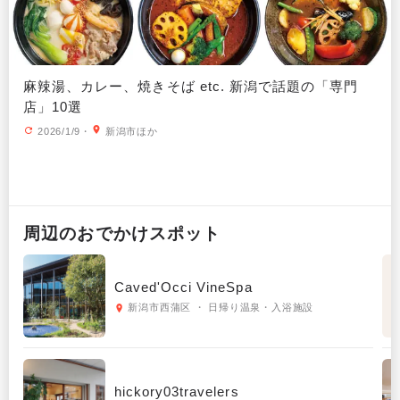
麻辣湯、カレー、焼きそば etc. 新潟で話題の「専門
店」10選
2026/1/9
・
新潟市ほか
周辺の
おでかけ
スポット
Caved'Occi VineSpa
新潟市西蒲区 ・ 日帰り温泉・入浴施設
hickory03travelers