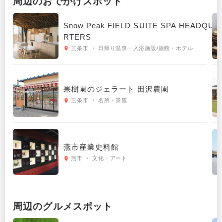
周辺の
おでかけ
スポット
Snow Peak FIELD SUITE SPA HEADQUA
RTERS
三条市 ・ 日帰り温泉・入浴施設/旅館・ホテル
果樹園のジェラート 田沢農園
三条市 ・ 名所・景観
燕市産業史料館
燕市 ・ 文化・アート
周辺の
グルメ
スポット