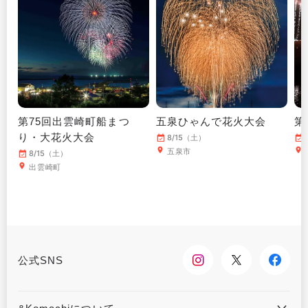
第75回出雲崎町船まつ
五泉ひゃんで花火大会
第
り・大花火大会
8/15（土）
五泉市
8/15（土）
出雲崎町
公式SNS