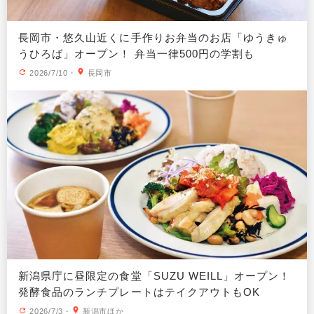
長岡市・悠久山近くに手作りお弁当のお店「ゆうきゅ
うひろば」オープン！ 弁当一律500円の学割も
2026/7/10
・
長岡市
新潟県庁に昼限定の食堂「SUZU WEILL」オープン！
発酵食品のランチプレートはテイクアウトもOK
2026/7/3
・
新潟市ほか