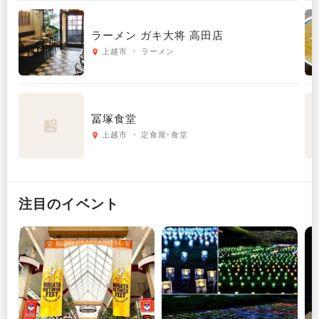
ラーメン ガキ大将 高田店
上越市 ・ ラーメン
冨塚食堂
上越市 ・ 定食屋･食堂
注目のイベント