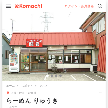
ログイン・会員登録
ホーム
スポット
グルメ
上越・妙高・糸魚川
らーめん りゅうき
リュウキ