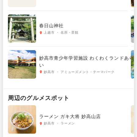
春日山神社
上越市 ・ 名所・景観
妙高市青少年学習施設 わくわくランドあら
い
妙高市 ・ アミューズメント・テーマパーク
周辺の
グルメ
スポット
ラーメン ガキ大将 妙高山店
妙高市 ・ ラーメン