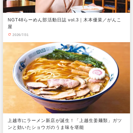
NGT48らーめん部活動日誌 vol.3｜木本優菜／がんこ
屋
2026/7/31
上越市にラーメン新店が誕生！「上越生姜麺類」ガツ
ンと効いたショウガのうま味を堪能