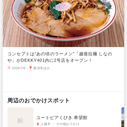
コンセプトは“あの頃のラーメン”「越後拉麺 しなの
や」がDEKKY401内に2号店をオープン！
2026/7/8
・
新潟市ほか
周辺の
おでかけ
スポット
ユートピアくびき 希望館
上越市 ・ その他おでかけ