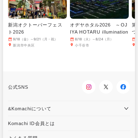
新潟オクトーバーフェス
オヂヤホタル2026 ～OJ
第
ト2026
IYA HOTARU illumination
つ
～
9/18（金）～9/21（月・祝）
8/18（火）～8/24（月）
新潟市中央区
小千谷市
公式SNS
&Komachiについて
&Komachiとは
お問合せ
Komachi ID会員とは
利用規約
プライバシーポリシー