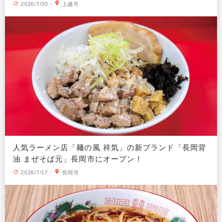
2026/7/30
・
上越市
人気ラーメン店「麺の風 祥気」の新ブランド「長岡背
油 まぜそば元」長岡市にオープン！
2026/7/17
・
長岡市