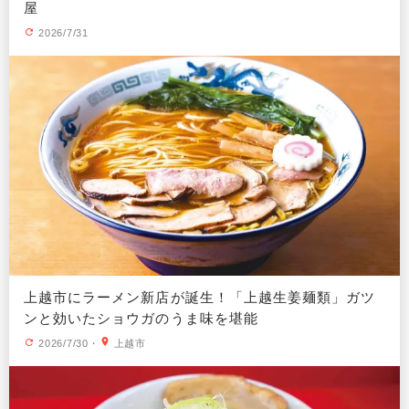
屋
2026/7/31
上越市にラーメン新店が誕生！「上越生姜麺類」ガツ
ンと効いたショウガのうま味を堪能
2026/7/30
・
上越市