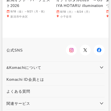
ト2026
IYA HOTARU illumination
つ
～
9/18（金）～9/21（月・祝）
8/18（火）～8/24（月）
新潟市中央区
小千谷市
公式SNS
&Komachiについて
&Komachiとは
お問合せ
Komachi ID会員とは
利用規約
プライバシーポリシー
よくある質問
運営会社について
広告掲載について
関連サービス