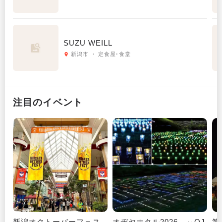
SUZU WEILL
新潟市 ・ 定食屋･食堂
注目のイベント
新潟オクトーバーフェス
オヂヤホタル2026 ～OJ
第