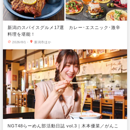
新潟のスパイスグルメ17選 カレー･エスニック･激辛
料理を堪能！
2026/8/1
・
新潟市ほか
NGT48らーめん部活動日誌 vol.3｜木本優菜／がんこ