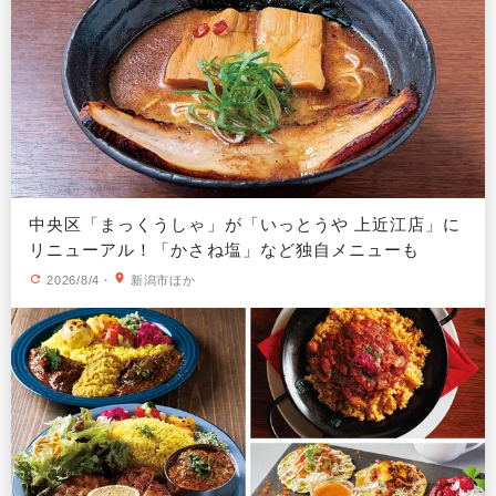
中央区「まっくうしゃ」が「いっとうや 上近江店」に
リニューアル！「かさね塩」など独自メニューも
2026/8/4
・
新潟市ほか