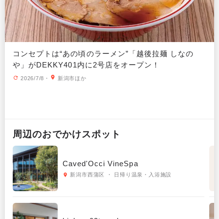
コンセプトは“あの頃のラーメン”「越後拉麺 しなの
や」がDEKKY401内に2号店をオープン！
2026/7/8
・
新潟市ほか
周辺の
おでかけ
スポット
Caved'Occi VineSpa
新潟市西蒲区 ・ 日帰り温泉・入浴施設