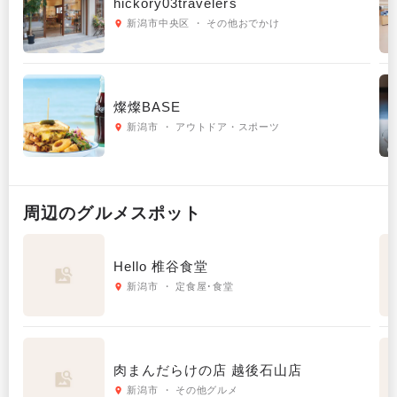
hickory03travelers
新潟市中央区 ・ その他おでかけ
燦燦BASE
新潟市 ・ アウトドア・スポーツ
周辺の
グルメ
スポット
Hello 椎谷食堂
新潟市 ・ 定食屋･食堂
肉まんだらけの店 越後石山店
新潟市 ・ その他グルメ