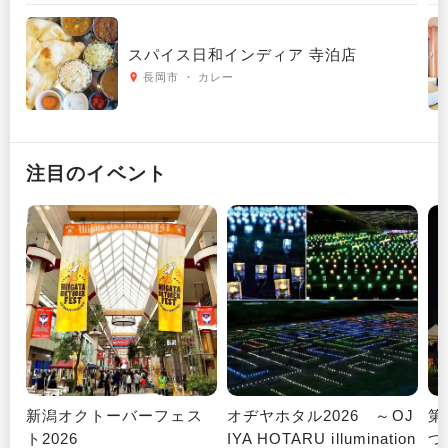
スパイス日和インディア 寺泊店
長岡市 ・ カレー
注目のイベント
新潟オクトーバーフェス
オヂヤホタル2026 ～OJ
第
ト2026
IYA HOTARU illumination
つ