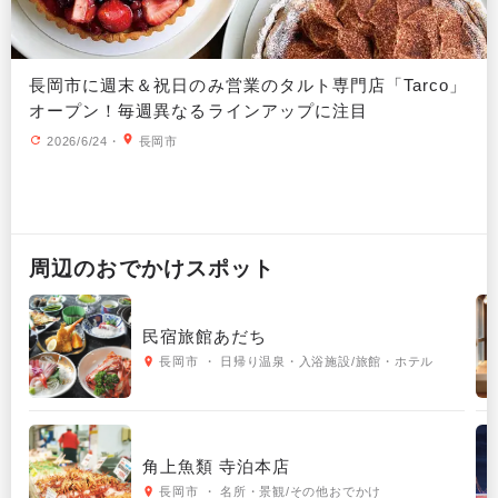
長岡市に週末＆祝日のみ営業のタルト専門店「Tarco」
オープン！毎週異なるラインアップに注目
2026/6/24
・
長岡市
周辺の
おでかけ
スポット
民宿旅館あだち
長岡市 ・ 日帰り温泉・入浴施設/旅館・ホテル
角上魚類 寺泊本店
長岡市 ・ 名所・景観/その他おでかけ