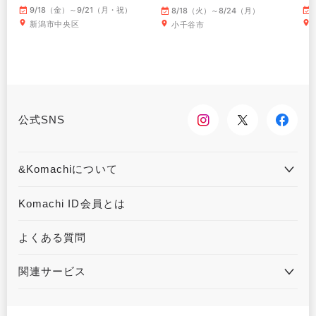
～
9/18（金）～9/21（月・祝）
8/18（火）～8/24（月）
新潟市中央区
小千谷市
公式SNS
&Komachiについて
&Komachiとは
お問合せ
Komachi ID会員とは
利用規約
プライバシーポリシー
よくある質問
運営会社について
広告掲載について
関連サービス
ハウジングKomachi
くるまる