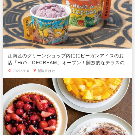
江南区のグリーンショップ内ににビーガンアイスのお
店「Hi7’s ICECREAM」オープン！開放的なテラスの
イートインも
2026/7/16
・
新潟市ほか