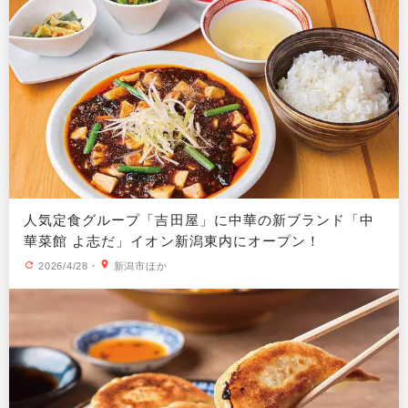
人気定食グループ「吉田屋」に中華の新ブランド「中
華菜館 よ志だ」イオン新潟東内にオープン！
2026/4/28
・
新潟市ほか