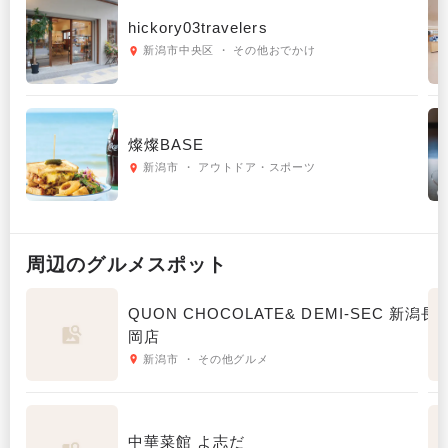
hickory03travelers
新潟市中央区 ・ その他おでかけ
燦燦BASE
新潟市 ・ アウトドア・スポーツ
周辺の
グルメ
スポット
QUON CHOCOLATE& DEMI-SEC 新潟長
岡店
新潟市 ・ その他グルメ
中華菜館 よ志だ