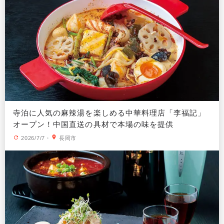
寺泊に人気の麻辣湯を楽しめる中華料理店「李福記」
オープン！中国直送の具材で本場の味を提供
2026/7/7
・
長岡市