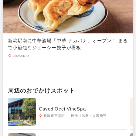
新潟駅南に中華酒場「中華 ナカバナ」オープン！ まる
で小籠包なジューシー餃子が看板
2026/4/13
周辺の
おでかけ
スポット
Caved'Occi VineSpa
新潟市西蒲区 ・ 日帰り温泉・入浴施設