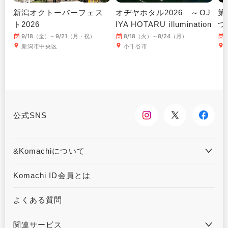
新潟オクトーバーフェス
オヂヤホタル2026 ～OJ
第
ト2026
IYA HOTARU illumination
つ
～
9/18（金）～9/21（月・祝）
8/18（火）～8/24（月）
新潟市中央区
小千谷市
公式SNS
&Komachiについて
&Komachiとは
お問合せ
Komachi ID会員とは
利用規約
プライバシーポリシー
よくある質問
運営会社について
広告掲載について
関連サービス