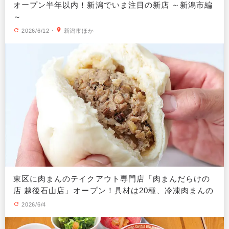
オープン半年以内！新潟でいま注目の新店 ～新潟市編
～
2026/6/12
・
新潟市ほか
東区に肉まんのテイクアウト専門店「肉まんだらけの
店 越後石山店」オープン！具材は20種、冷凍肉まんの
販売も
2026/6/4