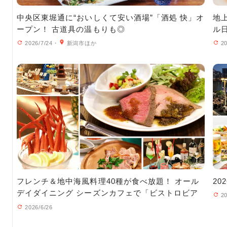
中央区東堀通に“おいしくて安い酒場”「酒処 快」オ
地
ープン！ 古道具の温もりも◎
ル
2026/7/24
・
新潟市ほか
20
フレンチ＆地中海風料理40種が食べ放題！ オール
2
デイダイニング シーズンカフェで「ビストロビア
20
フェスタ」開催
2026/6/26