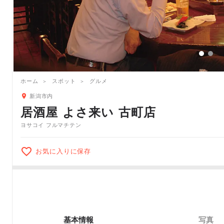
ホーム
スポット
グルメ
新潟市内
居酒屋 よさ来い 古町店
ヨサコイ フルマチテン
お気に入りに保存
基本情報
写真