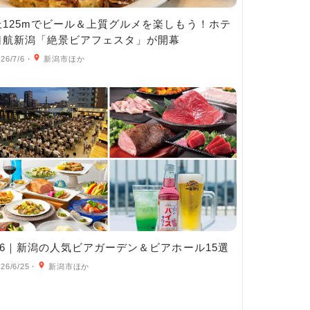
上125mでビール＆上質グルメを楽しもう！ホテ
日航新潟「絶景ビアフェスタ」が開幕
26/7/6
・
新潟市ほか
026｜新潟の人気ビアガーデン＆ビアホール15選
26/6/25
・
新潟市ほか