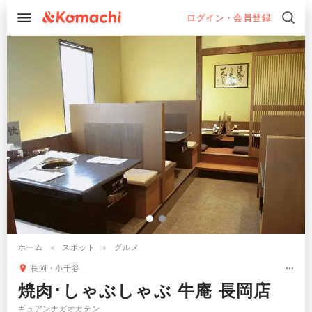
ログイン・会員登録
ホーム
スポット
グルメ
長岡・小千谷
焼肉･しゃぶしゃぶ 牛庵 長岡店
ギュアンナガオカテン