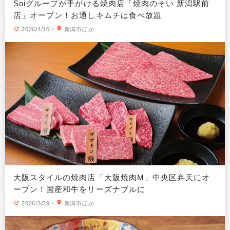
Soiグループが手がける焼肉店「焼肉のそい 新潟駅前
店」オープン！お通しキムチは食べ放題
2026/4/10
・
新潟市ほか
大阪スタイルの焼肉店「大阪焼肉M」中央区弁天にオ
ープン！国産和牛をリーズナブルに
2026/3/29
・
新潟市ほか