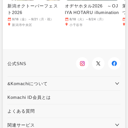
新潟オクトーバーフェス
オヂヤホタル2026 ～OJ
第
ト2026
IYA HOTARU illumination
つ
～
9/18（金）～9/21（月・祝）
8/18（火）～8/24（月）
新潟市中央区
小千谷市
公式SNS
&Komachiについて
&Komachiとは
お問合せ
Komachi ID会員とは
利用規約
プライバシーポリシー
よくある質問
運営会社について
広告掲載について
関連サービス