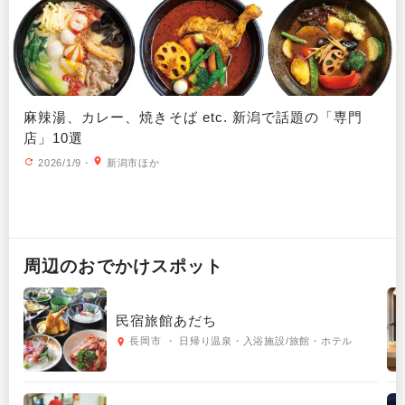
麻辣湯、カレー、焼きそば etc. 新潟で話題の「専門
店」10選
2026/1/9
・
新潟市ほか
周辺の
おでかけ
スポット
民宿旅館あだち
長岡市 ・ 日帰り温泉・入浴施設/旅館・ホテル