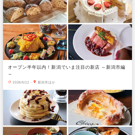
オープン半年以内！新潟でいま注目の新店 ～新潟市編
～
2026/6/12
・
新潟市ほか