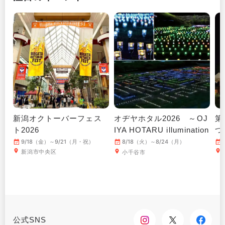
新潟オクトーバーフェス
オヂヤホタル2026 ～OJ
第
ト2026
IYA HOTARU illumination
つ
～
9/18（金）～9/21（月・祝）
8/18（火）～8/24（月）
新潟市中央区
小千谷市
公式SNS