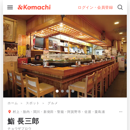
ログイン・会員登録
ホーム
スポット
グルメ
村上・胎内・関川・新発田・聖籠・阿賀野市・佐渡・粟島浦
鮨 長三郎
チョウザブロウ