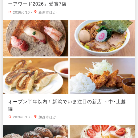
ーアワード2026」受賞7店
2026/6/16
・
新潟市ほか
オープン半年以内！新潟でいま注目の新店 ～中･上越
編
2026/6/13
・
加茂市ほか