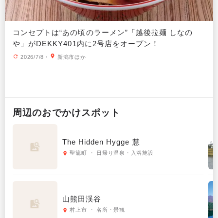
コンセプトは“あの頃のラーメン”「越後拉麺 しなの
や」がDEKKY401内に2号店をオープン！
2026/7/8
・
新潟市ほか
周辺の
おでかけ
スポット
The Hidden Hygge 慧
聖籠町 ・ 日帰り温泉・入浴施設
山熊田渓谷
村上市 ・ 名所・景観