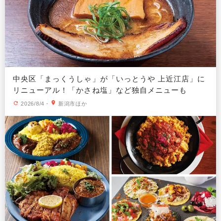
中央区「まっくうしゃ」が「いっとうや 上近江店」に
リニューアル！「かさね塩」など独自メニューも
2026/8/4
・
新潟市ほか