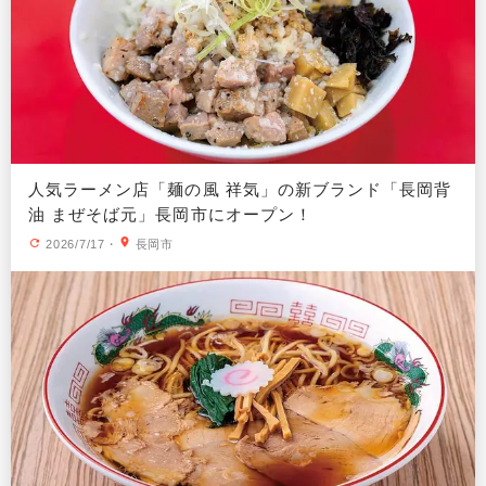
人気ラーメン店「麺の風 祥気」の新ブランド「長岡背
油 まぜそば元」長岡市にオープン！
2026/7/17
・
長岡市