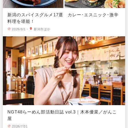
新潟のスパイスグルメ17選 カレー･エスニック･激辛
料理を堪能！
2026/8/1
・
新潟市ほか
NGT48らーめん部活動日誌 vol.3｜木本優菜／がんこ
屋
2026/7/31