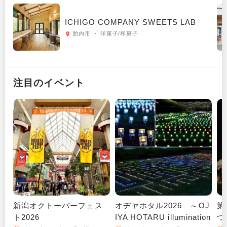
ICHIGO COMPANY SWEETS LAB
胎内市 ・ 洋菓子/和菓子
注目のイベント
新潟オクトーバーフェス
オヂヤホタル2026 ～OJ
第
ト2026
IYA HOTARU illumination
つ