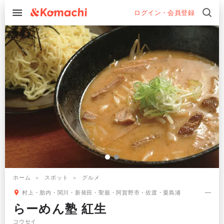
ログイン・会員登録
ホーム
スポット
グルメ
村上・胎内・関川・新発田・聖籠・阿賀野市・佐渡・粟島浦
らーめん塾 紅生
コウセイ