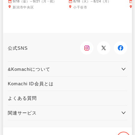
～
9/18（金）～9/21（月・祝）
8/18（火）～8/24（月）
新潟市中央区
小千谷市
公式SNS
&Komachiについて
&Komachiとは
お問合せ
Komachi ID会員とは
利用規約
プライバシーポリシー
よくある質問
運営会社について
広告掲載について
関連サービス
ハウジングKomachi
くるまる