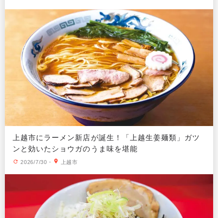
上越市にラーメン新店が誕生！「上越生姜麺類」ガツ
ンと効いたショウガのうま味を堪能
2026/7/30
・
上越市