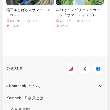
燕三条じばさんサマーフェ
みつけイングリッシュガー
ア2026
デン「サマーディスプレ
イ」
8/1（土）～8/9（日）
7/11（土）～8/23（日）
三条市
見附市
公式SNS
&Komachiについて
&Komachiとは
お問合せ
Komachi ID会員とは
利用規約
プライバシーポリシー
よくある質問