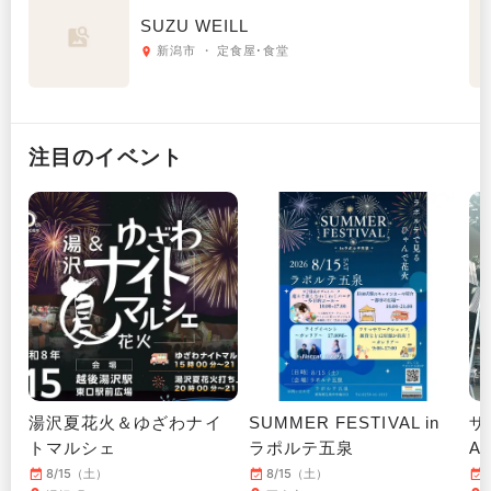
SUZU WEILL
新潟市 ・ 定食屋･食堂
注目のイベント
湯沢夏花火＆ゆざわナイ
SUMMER FESTIVAL in
ザ
トマルシェ
ラポルテ五泉
A
8/15（土）
8/15（土）