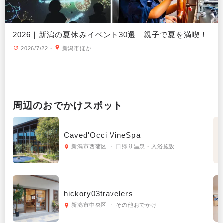
2026｜新潟の夏休みイベント30選 親子で夏を満喫！
2026/7/22
・
新潟市ほか
周辺の
おでかけ
スポット
Caved'Occi VineSpa
新潟市西蒲区 ・ 日帰り温泉・入浴施設
hickory03travelers
新潟市中央区 ・ その他おでかけ