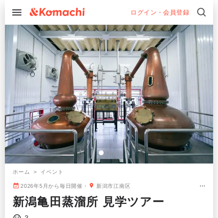
ログイン・会員登録
>
ホーム
イベント
2026年5月から毎日開催
新潟市江南区
新潟亀田蒸溜所 見学ツアー
3