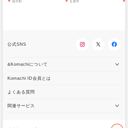
湯沢町
五泉市
公式SNS
&Komachiについて
&Komachiとは
お問合せ
Komachi ID会員とは
利用規約
プライバシーポリシー
よくある質問
運営会社について
広告掲載について
関連サービス
ハウジングKomachi
くるまる