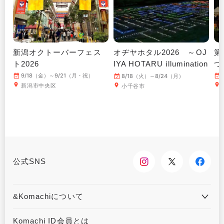
新潟オクトーバーフェス
オヂヤホタル2026 ～OJ
第
ト2026
IYA HOTARU illumination
つ
～
9/18（金）～9/21（月・祝）
8/18（火）～8/24（月）
新潟市中央区
小千谷市
公式SNS
&Komachiについて
&Komachiとは
お問合せ
Komachi ID会員とは