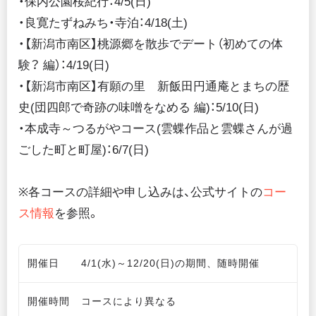
・保内公園桜紀行：4/5(日)
・良寛たずねみち・寺泊：4/18(土)
・【新潟市南区】桃源郷を散歩でデート（初めての体
験？ 編）：4/19(日)
・【新潟市南区】有願の里 新飯田円通庵とまちの歴
史(団四郎で奇跡の味噌をなめる 編)：5/10(日)
・本成寺～つるがやコース(雲蝶作品と雲蝶さんが過
ごした町と町屋)：6/7(日)
※各コースの詳細や申し込みは、公式サイトの
コー
ス情報
を参照。
開催日
4/1(水)～12/20(日)の期間、随時開催
開催時間
コースにより異なる