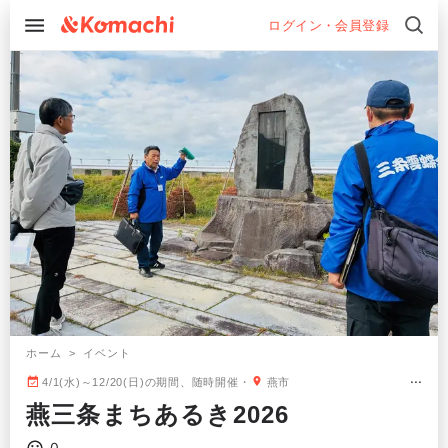
ログイン・会員登録
>
ホーム
イベント
4/1(水)～12/20(日)の期間、随時開催
燕市
燕三条まちあるき2026
0