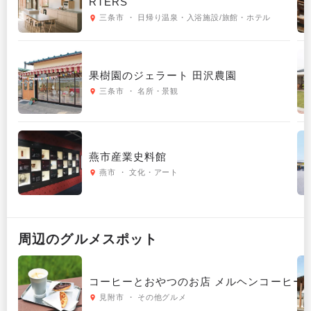
RTERS
三条市 ・ 日帰り温泉・入浴施設/旅館・ホテル
果樹園のジェラート 田沢農園
三条市 ・ 名所・景観
燕市産業史料館
燕市 ・ 文化・アート
周辺の
グルメ
スポット
コーヒーとおやつのお店 メルヘンコーヒー
見附市 ・ その他グルメ