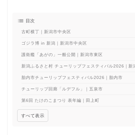
目次
古町横丁｜新潟市中央区
ゴジラ博 in 新潟｜新潟市中央区
護衛艦「あがの」一般公開｜新潟市東区
新潟ふるさと村 チューリップフェスティバル2026｜新
胎内市チューリップフェスティバル2026｜胎内市
チューリップ回廊「ルデフル」｜五泉市
第6回 たけのこまつり 表年編｜田上町
みつけイングリッシュガーデン 「スプリングフェア＆ガ
すべて表示
国営越後丘陵公園 チューリップまつり｜長岡市
銭淵公園観桜会｜南魚沼市