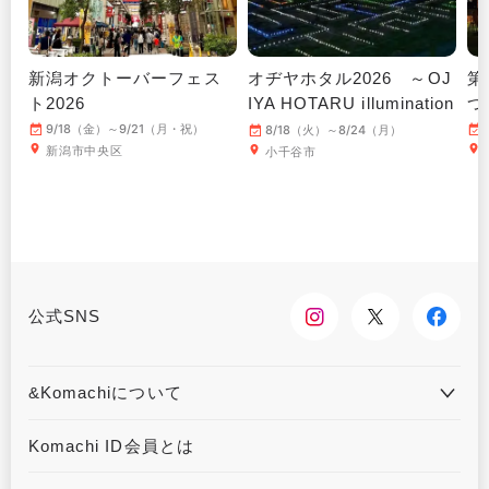
新潟オクトーバーフェス
オヂヤホタル2026 ～OJ
第
ト2026
IYA HOTARU illumination
つ
～
9/18（金）～9/21（月・祝）
8/18（火）～8/24（月）
新潟市中央区
小千谷市
公式SNS
&Komachiについて
&Komachiとは
お問合せ
Komachi ID会員とは
利用規約
プライバシーポリシー