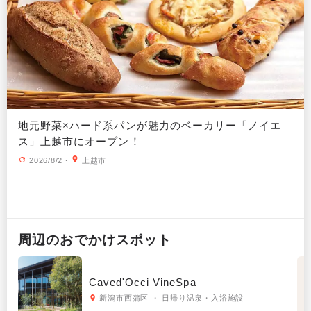
地元野菜×ハード系パンが魅力のベーカリー「ノイエ
ス」上越市にオープン！
2026/8/2
・
上越市
周辺の
おでかけ
スポット
Caved'Occi VineSpa
新潟市西蒲区 ・ 日帰り温泉・入浴施設