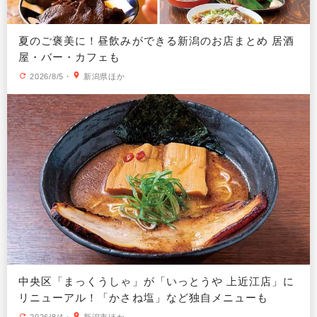
夏のご褒美に！昼飲みができる新潟のお店まとめ 居酒
屋・バー・カフェも
2026/8/5
・
新潟県ほか
中央区「まっくうしゃ」が「いっとうや 上近江店」に
リニューアル！「かさね塩」など独自メニューも
2026/8/4
・
新潟市ほか