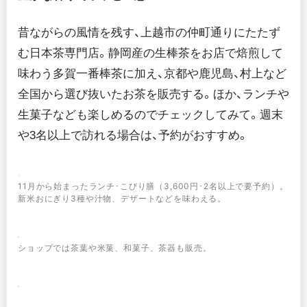
昔ながらの風情を残す、上越市の仲町通りにたたず
む日本茶専門店。静岡産の生棒茶をお店で焙煎して
味わう多賀一番棒茶に加え、京都や鹿児島、村上など
全国から選び抜いたお茶を販売する。ほか、ランチや
生菓子なども楽しめるのでチェックしてみて。週末
や3名以上で訪れる場合は、予約がおすすめ。
11月から始まったランチ･こびり膳（3,600円･2名以上で要予約）。
新米おにぎり3種や汁物、デザートなどを味わえる。
ショップでは茶葉や米菓、和菓子、茶器も販売。