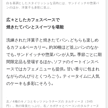
白を基調としたスタイリッシュな店内には、サンドイッチや惣菜パ
ンのほか、洋菓子も多彩に並ぶ。
広々としたカフェスペースで
焼きたてパンとスイーツを堪能
洗練された洋菓子と焼きたてパン、どちらも楽しめ
るカフェ&ベーカリー。約30種ほど並ぶパンのなか
でも、サンドイッチや惣菜パンが人気。季節ごとに期
間限定品も登場するほか、ソファのイートインスペ
ースではカフェメニューも提供。甘い香りに包まれ
ながらのんびりとくつろごう。ティータイムに人気
のケーキも多彩にそろう。
左／4種のキノコとモッツァレラチーズの タルティーヌ（345
円）。秋の味覚たっぷり。右／カボチャとベーコンのタルティーヌ