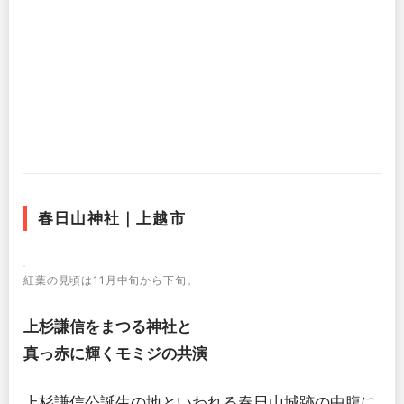
春日山神社｜上越市
紅葉の見頃は11月中旬から下旬。
上杉謙信をまつる神社と
真っ赤に輝くモミジの共演
上杉謙信公誕生の地といわれる春日山城跡の中腹に