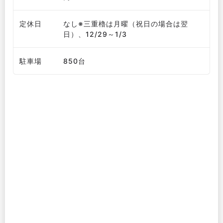
定休日
なし※三重櫓は月曜（祝日の場合は翌
日）、12/29～1/3
駐車場
850台