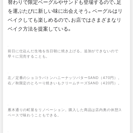
替わりで限定ベーグルやサンドも登場するので、足
を運ぶたびに新しい味に出会えそう。ベーグルはリ
ベイクしても楽しめるので、お店ではさまざまなリ
ベイク方法を提案している。
前日に仕込んだ生地を当日朝に焼き上げる。追加ができないので
早々に完売することも。
左／定番のショコラバトンハニーナッツバターSAND（470円）。
右／秋限定のとろーり焼きいもクリームチーズSAND（420円）。
雁木通りの町屋をリノベーション。購入した商品は店内奥の休憩ス
ペースで味わうこともできる。