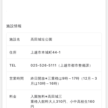
施設情報
施設名
高田城址公園
住所
上越市本城町44-1
TEL
025-526-5111（上越市都市整備課）
営業時間
終日開放※三重櫓は9時～17時（12月～3
月は10時～16時）
料金
入園無料※高田城三
重櫓入館料大人310円、小中高校生160
円