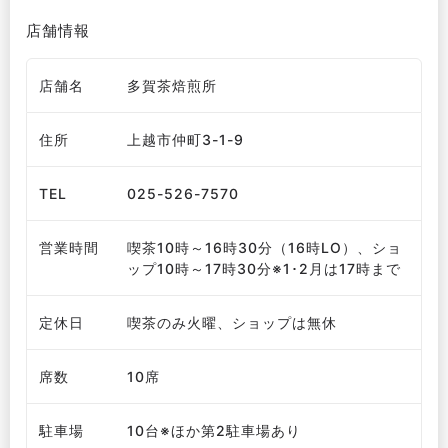
店舗情報
店舗名
多賀茶焙煎所
住所
上越市仲町3-1-9
TEL
025-526-7570
営業時間
喫茶10時～16時30分（16時LO）、ショ
ップ10時～17時30分※1･2月は17時まで
定休日
喫茶のみ火曜、ショップは無休
席数
10席
駐車場
10台※ほか第2駐車場あり