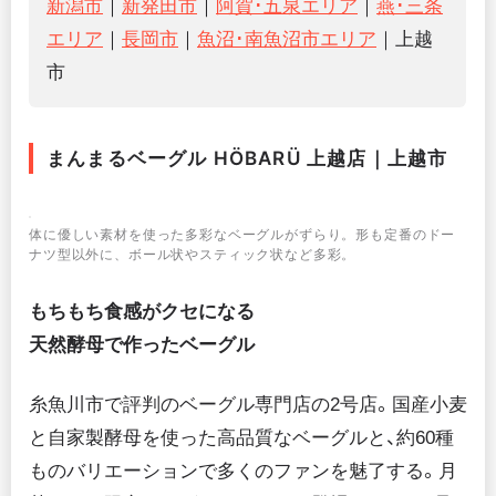
新潟市
｜
新発田市
｜
阿賀･五泉エリア
｜
燕･三条
エリア
｜
長岡市
｜
魚沼･南魚沼市エリア
｜上越
市
まんまるベーグル HÖBARÜ 上越店｜上越市
体に優しい素材を使った多彩なベーグルがずらり。形も定番のドー
ナツ型以外に、ボール状やスティック状など多彩。
もちもち食感がクセになる
天然酵母で作ったベーグル
糸魚川市で評判のベーグル専門店の2号店。国産小麦
と自家製酵母を使った高品質なベーグルと、約60種
ものバリエーションで多くのファンを魅了する。月