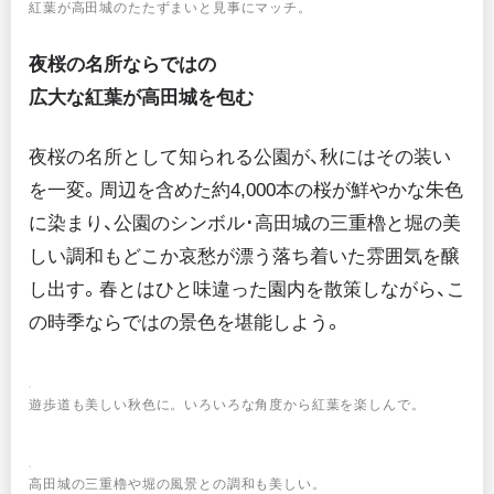
紅葉が高田城のたたずまいと見事にマッチ。
夜桜の名所ならではの
広大な紅葉が高田城を包む
夜桜の名所として知られる公園が、秋にはその装い
を一変。周辺を含めた約4,000本の桜が鮮やかな朱色
に染まり、公園のシンボル･高田城の三重櫓と堀の美
しい調和もどこか哀愁が漂う落ち着いた雰囲気を醸
し出す。春とはひと味違った園内を散策しながら、こ
の時季ならではの景色を堪能しよう。
遊歩道も美しい秋色に。いろいろな角度から紅葉を楽しんで。
高田城の三重櫓や堀の風景との調和も美しい。