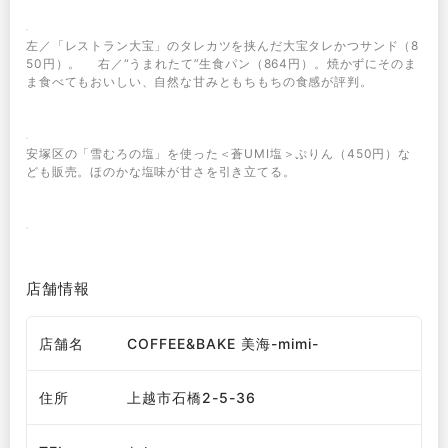
左／「レストラン大宝」のタレカツを挟んだ大宝タレかつサンド（8
50円）。 右／“うまれたて”生食パン（864円）。焼かずにそのま
ま食べてもおいしい、自然な甘みともちもちの食感が評判。
安塚区の「雪むろの塩」を使った＜蒼UMI塩＞ぷりん（450円）な
ども販売。ほのかな塩味が甘さを引き立てる。
店舗情報
店舗名
COFFEE&BAKE 美海-mimi-
住所
上越市石橋2-5-36