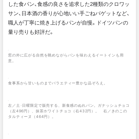
した食パン、食感の良さを追求した2種類のクロワッ
サン、日本酒の香りが心地いい手ごねバゲットなど、
職人が丁寧に焼き上げるパンが自慢。ドイツパンの
量り売りも好評だ。
窓の外に広がる自然を眺めながらパンを味わえるイートインも用
意。
食事系から甘いものまでバラエティー豊かな品ぞろえ。
左／土･日曜限定で販売する、新食感のぬれパン。ガナッシュチョコ
（左496円）、抹茶ホワイトチョコ（右432円）。 右／きのこの
タルティーヌ（464円）。