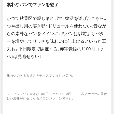
素朴なパンでファンを魅了
かつて秋葉区で親しまれ、昨年復活を遂げたこちら。
つや出し用の溶き卵･ドリュールを使わない、昔なが
らの素朴なパンをメインに、食パンは以前よりバタ
ーを増やしてリッチな味わいに仕上げるといった工
夫も。平日限定で開催する、赤字覚悟の「100円コッ
ペ」は見逃せない！
味わいのある古道具をディスプレイした店内。
左／フワフワで大きな100円コッペ（100円）。 右／ナッツの香ば
しい風味がクセになるメロンパン（240円）。