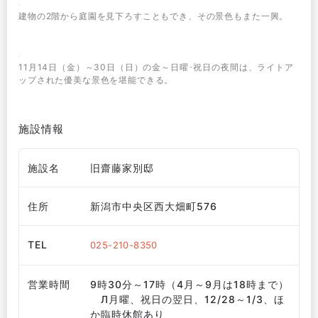
建物の2階から庭園を見下ろすこともでき、その景色もまた一興。
11月14日（金）～30日（日）の金～日曜･祝日の夜間は、ライトア
ップされた優美な景色を堪能できる。
施設情報
施設名
旧齋藤家別邸
住所
新潟市中央区西大畑町576
TEL
025-210-8350
営業時間
9時30分～17時（4月～9月は18時まで）
Л月曜、祝日の翌日、12/28～1/3、ほ
か臨時休館あり