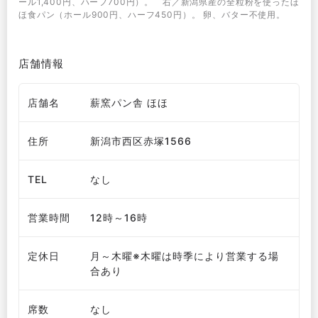
ール1,400円、ハーフ700円）。 右／新潟県産の全粒粉を使ったほ
ほ食パン（ホール900円、ハーフ450円）。 卵、バター不使用。
店舗情報
店舗名
薪窯パン舎 ほほ
住所
新潟市西区赤塚1566
TEL
なし
営業時間
12時～16時
定休日
月～木曜※木曜は時季により営業する場
合あり
席数
なし