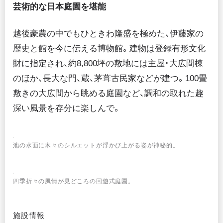
芸術的な日本庭園を堪能
越後豪農の中でもひときわ隆盛を極めた、伊藤家の
歴史と館を今に伝える博物館。建物は登録有形文化
財に指定され、約8,800坪の敷地には主屋･大広間棟
のほか、長大な門、蔵、茅葺古民家などが建つ。100畳
敷きの大広間から眺める庭園など、調和の取れた趣
深い風景を存分に楽しんで。
池の水面に木々のシルエットが浮かび上がる姿が神秘的。
四季折々の風情が見どころの回遊式庭園。
施設情報