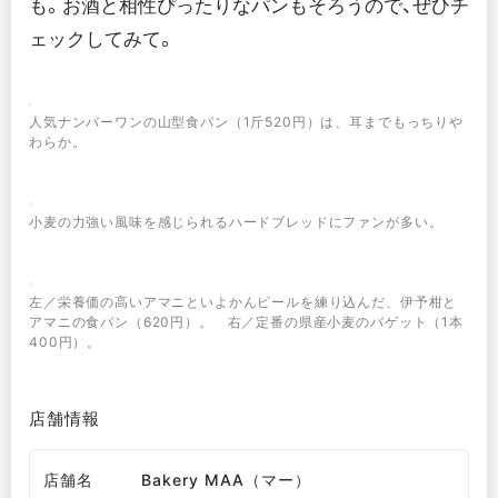
も。お酒と相性ぴったりなパンもそろうので、ぜひチ
ェックしてみて。
人気ナンバーワンの山型食パン（1斤520円）は、耳までもっちりや
わらか。
小麦の力強い風味を感じられるハードブレッドにファンが多い。
左／栄養価の高いアマニといよかんピールを練り込んだ、伊予柑と
アマニの食パン（620円）。 右／定番の県産小麦のバゲット（1本
400円）。
店舗情報
店舗名
Bakery MAA（マー）