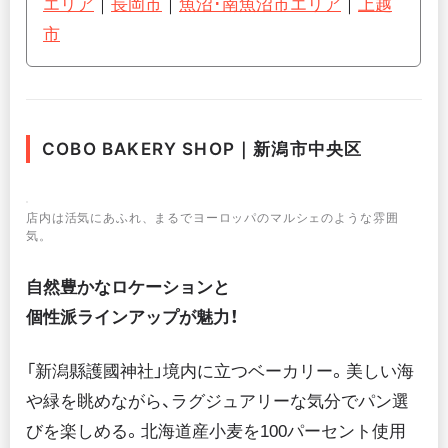
エリア
｜
長岡市
｜
魚沼･南魚沼市エリア
｜
上越
市
COBO BAKERY SHOP｜新潟市中央区
店内は活気にあふれ、まるでヨーロッパのマルシェのような雰囲
気。
自然豊かなロケーションと
個性派ラインアップが魅力！
「新潟縣護國神社」境内に立つベーカリー。美しい海
や緑を眺めながら、ラグジュアリーな気分でパン選
びを楽しめる。北海道産小麦を100パーセント使用