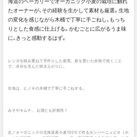
海道のベーカリーでオーガニック小麦の栽培に触れ
たオーナーが、その経験を生かして素材も厳選。生地
の変化を感じながら木桶で丁寧に手ごねし、もっち
りとした食感に仕上げる。かむごとに広がるうま味
に、きっと感動するはず。
レンガを積み重ねて手作りした薪窯。薪を焚いた余熱で焼くこと
で、水分を含んだ焼き上がりに。
生地は、ヒノキの木桶で丁寧に手ごねする。
みそやキムチ、 お酒とも好相性！
左／オーガニックの北海道産小麦100%で作るカンパーニュビオ（ホ