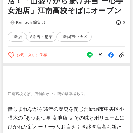
活！「山盛りから揚げ弁当 一心亭
女池店」江南高校そばにオープン
2
Komachi編集部
#新店
#弁当・惣菜
#新潟市中央区
お気に入りに保存
江南高校そば、店舗向かいに契約駐車場あり。
惜しまれながら39年の歴史を閉じた新潟市中央区小
張木の「あつあつ亭 女池店」。その味とボリュームに
ひかれた新オーナーが、お店を引き継ぎ店名も新た