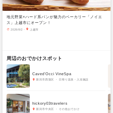
地元野菜×ハード系パンが魅力のベーカリー「ノイエ
ス」上越市にオープン！
2026/8/2
・
上越市
周辺の
おでかけ
スポット
Caved'Occi VineSpa
新潟市西蒲区 ・ 日帰り温泉・入浴施設
hickory03travelers
新潟市中央区 ・ その他おでかけ