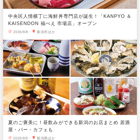
中央区人情横丁に海鮮丼専門店が誕生！「KANPYO ＆
KAISENDON 福べえ 市場店」オープン
2026/8/8
・
新潟市ほか
夏のご褒美に！昼飲みができる新潟のお店まとめ 居酒
屋・バー・カフェも
2026/8/5
・
新潟県ほか