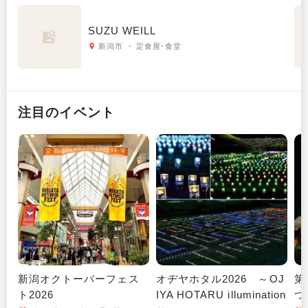
SUZU WEILL
新潟市 ・ 定食屋･食堂
注目のイベント
新潟オクトーバーフェス
オヂヤホタル2026 ～OJ
第
ト2026
IYA HOTARU illumination
つ