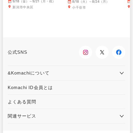
～
9/18（金）～9/21（月・祝）
8/18（火）～8/24（月）
新潟市中央区
小千谷市
公式SNS
&Komachiについて
&Komachiとは
お問合せ
Komachi ID会員とは
利用規約
プライバシーポリシー
よくある質問
運営会社について
広告掲載について
関連サービス
ハウジングKomachi
くるまる