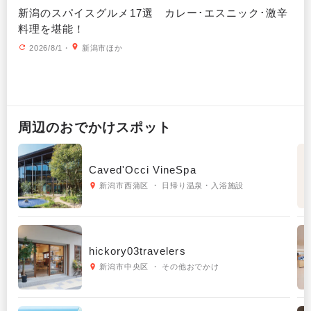
新潟のスパイスグルメ17選 カレー･エスニック･激辛
料理を堪能！
2026/8/1
・
新潟市ほか
周辺の
おでかけ
スポット
Caved'Occi VineSpa
新潟市西蒲区 ・ 日帰り温泉・入浴施設
hickory03travelers
新潟市中央区 ・ その他おでかけ