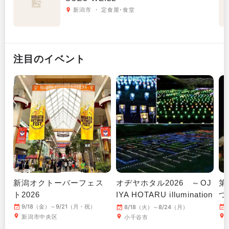
新潟市 ・ 定食屋･食堂
注目のイベント
新潟オクトーバーフェス
オヂヤホタル2026 ～OJ
第
ト2026
IYA HOTARU illumination
つ
～
9/18（金）～9/21（月・祝）
8/18（火）～8/24（月）
新潟市中央区
小千谷市