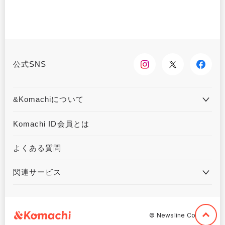
公式SNS
&Komachiについて
&Komachiとは
お問合せ
Komachi ID会員とは
利用規約
プライバシーポリシー
よくある質問
運営会社について
広告掲載について
関連サービス
ハウジングKomachi
くるまる
©︎ Newsline Co,. Ltd.