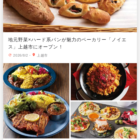
地元野菜×ハード系パンが魅力のベーカリー「ノイエ
ス」上越市にオープン！
2026/8/2
・
上越市