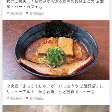
夏のご褒美に！昼飲みができる新潟のお店まとめ 居酒
屋・バー・カフェも
2026/8/5
・
新潟県ほか
中央区「まっくうしゃ」が「いっとうや 上近江店」に
リニューアル！「かさね塩」など独自メニューも
2026/8/4
・
新潟市ほか