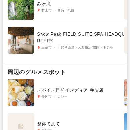
鈴ヶ滝
村上市 ・ 名所・景観
Snow Peak FIELD SUITE SPA HEADQUA
RTERS
三条市 ・ 日帰り温泉・入浴施設/旅館・ホテル
周辺の
グルメ
スポット
スパイス日和インディア 寺泊店
長岡市 ・ カレー
整体てあて