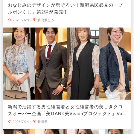
おなじみのデザインが勢ぞろい！新潟県民必見の「ブ
ルボンくじ」第2弾が発売中
2026/7/29
・
新潟県ほか
新潟で活躍する男性経営者と女性経営者の美しきクロ
スオーバー企画「美DAN×美Visionプロジェクト」Vol.
9
2026/7/24
・
新潟県