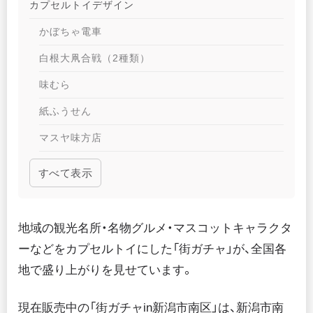
カプセルトイデザイン
かぼちゃ電車
白根大凧合戦（2種類）
味むら
紙ふうせん
マスヤ味方店
マスヤ製菓
すべて表示
La･Cotte（ラ・コッテ）
LE POELON BIS（ル・ポワロン・ビス）
地域の観光名所・名物グルメ・マスコットキャラクタ
食堂 六太郎
ーなどをカプセルトイにした「街ガチャ」が、全国各
地で盛り上がりを見せています。
現在販売中の「街ガチャin新潟市南区」は、新潟市南