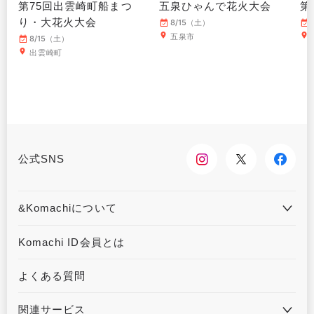
第75回出雲崎町船まつ
五泉ひゃんで花火大会
第
り・大花火大会
8/15（土）
五泉市
8/15（土）
出雲崎町
公式SNS
&Komachiについて
&Komachiとは
お問合せ
Komachi ID会員とは
利用規約
プライバシーポリシー
よくある質問
運営会社について
広告掲載について
関連サービス