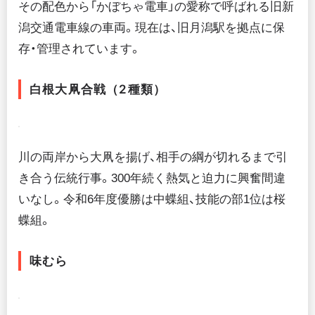
その配色から「かぼちゃ電車」の愛称で呼ばれる旧新
潟交通電車線の車両。現在は、旧月潟駅を拠点に保
存・管理されています。
白根大凧合戦（2種類）
川の両岸から大凧を揚げ、相手の綱が切れるまで引
き合う伝統行事。300年続く熱気と迫力に興奮間違
いなし。令和6年度優勝は中蝶組、技能の部1位は桜
蝶組。
味むら