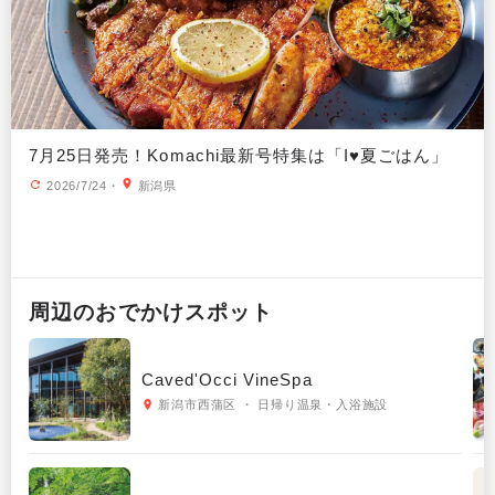
7月25日発売！Komachi最新号特集は「I♥夏ごはん」
2026/7/24
・
新潟県
周辺の
おでかけ
スポット
Caved'Occi VineSpa
新潟市西蒲区 ・ 日帰り温泉・入浴施設