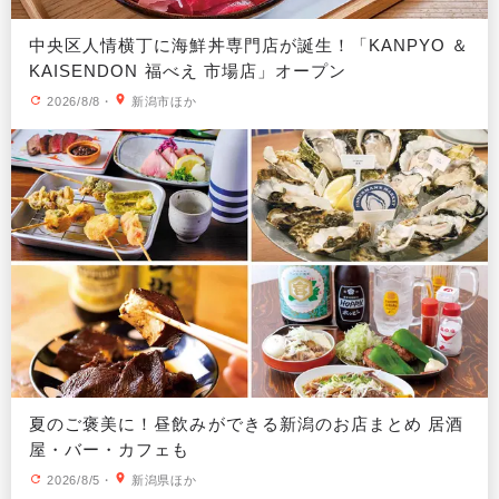
中央区人情横丁に海鮮丼専門店が誕生！「KANPYO ＆
KAISENDON 福べえ 市場店」オープン
2026/8/8
・
新潟市ほか
夏のご褒美に！昼飲みができる新潟のお店まとめ 居酒
屋・バー・カフェも
2026/8/5
・
新潟県ほか