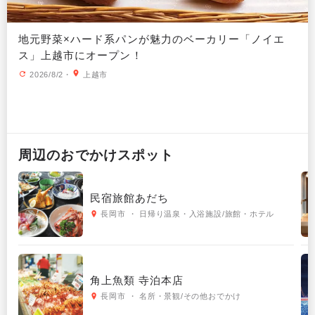
地元野菜×ハード系パンが魅力のベーカリー「ノイエ
ス」上越市にオープン！
2026/8/2
・
上越市
周辺の
おでかけ
スポット
民宿旅館あだち
長岡市 ・ 日帰り温泉・入浴施設/旅館・ホテル
角上魚類 寺泊本店
長岡市 ・ 名所・景観/その他おでかけ