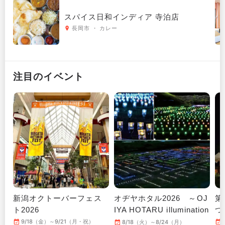
スパイス日和インディア 寺泊店
長岡市 ・ カレー
注目のイベント
新潟オクトーバーフェス
オヂヤホタル2026 ～OJ
第
ト2026
IYA HOTARU illumination
つ
～
9/18（金）～9/21（月・祝）
8/18（火）～8/24（月）