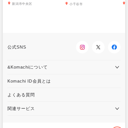
新潟市中央区
小千谷市
公式SNS
&Komachiについて
&Komachiとは
お問合せ
Komachi ID会員とは
利用規約
プライバシーポリシー
よくある質問
運営会社について
広告掲載について
関連サービス
ハウジングKomachi
くるまる