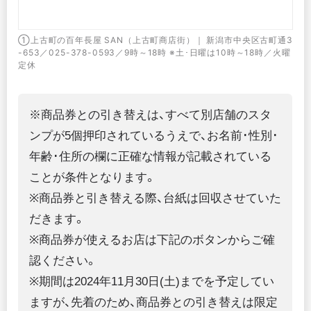
中央
①上古町の百年長屋 SAN（上古町商店街）｜ 新潟市中央区古町通3
②は
末年始
-653／025-378-0593／9時～18時 ※土･日曜は10時～18時／火曜
25
定休
※商品券との引き替えは、すべて別店舗のスタ
ンプが5個押印されているうえで、お名前･性別･
年齢･住所の欄に正確な情報が記載されている
ことが条件となります。
※商品券と引き替える際、台紙は回収させていた
だきます。
※商品券が使えるお店は下記のボタンからご確
認ください。
※期間は2024年11月30日(土)までを予定してい
ますが、先着のため、商品券との引き替えは限定