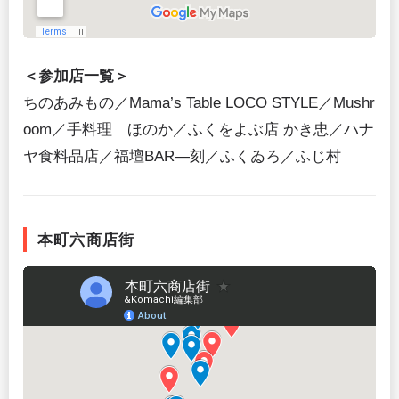
＜参加店一覧＞
ちのあみもの／Mama’s Table LOCO STYLE／Mushr
oom／手料理 ほのか／ふくをよぶ店 かき忠／ハナ
ヤ食料品店／福壇BAR—刻／ふくゐろ／ふじ村
本町六商店街