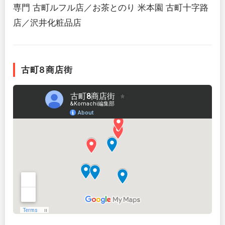
専門 古町ルフル店／お茶とのり 米本園 古町十字路
店／沢井化粧品店
古町8商店街