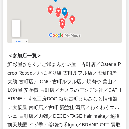
＜参加店一覧＞
鮮彩屋きらく／ご縁まんかい屋 古町店／Osteria P
orco Rosso／おにぎり組 古町ルフル店／海鮮問屋
大助 古町店／IONO 古町ルフル店／焼肉や 善山／
居酒屋 安兵衛 古町店／カメラのデンデン社／CATH
ERINE／情報工房DOC 新潟古町まちみなと情報館
／大阪屋 古町店／古町 新益社 酒店／わくわくマル
シェ 古町店／力彌／DECENTAGE hair make／越後
前天麸羅 すず季／着物の 和gen／BRAND OFF 買取