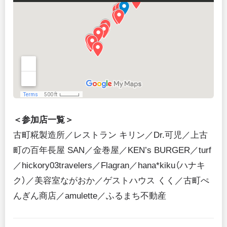
＜参加店一覧＞
古町糀製造所／レストラン キリン／Dr.可児／上古
町の百年長屋 SAN／金巻屋／KEN’s BURGER／turf
／hickory03travelers／Flagran／hana*kiku（ハナキ
ク）／美容室ながおか／ゲストハウス くく／古町ぺ
んぎん商店／amulette／ふるまち不動産