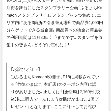
9月14日(土)からスタートした新潟市古町・本町の商
ふるまちイベントカレンダー 2024～2025
店街を舞台にしたスタンプラリー企画「ふるまちKo
古町どんどん
machiスタンプラリー」。スタンプを５つ集めて、エ
リア内にある3箇所の引き替え場所で商品券1,000円
インフィニティーブルー
分をゲットできる当企画。商品券への換金と商品券
そのほかのイベント
の利用期間は11月30日（土）までです。スタンプを収
集中の皆さん、どうぞお忘れなく！
【お詫びと訂正】
①ふるまちKomachiの冊子、P18に掲載されてい
る「竹徳かまぼこ 本町店」のクーポン内容に誤
りがありました。正しくは「【会計時】2,160円（税
込）以上購入でしんじょうor揚げかまぼこ1個プ
レゼント」となります。ここに訂正してお詫び