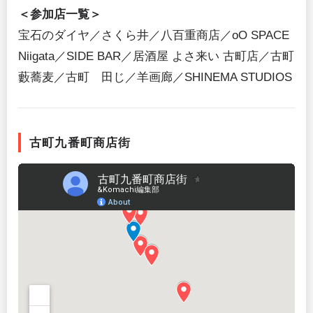
＜参加店一覧＞
宝石のダイヤ／さくら井／八百重商店／oO SPACE
Niigata／SIDE BAR／居酒屋 よさ来い 古町店／古町
藪蕎麦／古町 田じ／羊画廊／SHINEMA STUDIOS
古町九番町商店街