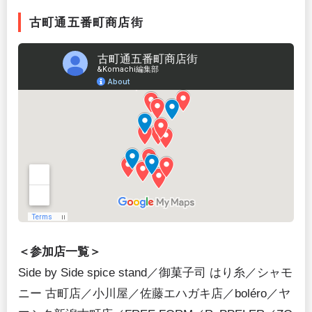
古町通五番町商店街
＜参加店一覧＞
Side by Side spice stand／御菓子司 はり糸／シャモ
ニー 古町店／小川屋／佐藤エハガキ店／boléro／ヤ