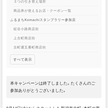
３つの引き替え場所
商品券が使えるお店・クーポン一覧
ふるまちKomachiスタンプラリー参加店
柾谷小路商店街
上古町商店街
古町通五番町商店街
古町通6番町商店街
すべて表示
古町七番町商店街
古町8商店街
本キャンペーンは終了しました。たくさんのご
古町九番町商店街
参加ありがとうございました。
本町六商店街
東堀6商店会