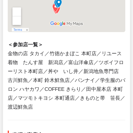
＜参加店一覧＞
金物の店 タカイ／竹徳かまぼこ 本町店／リユース
着物 たんす屋 新潟店／富山洋傘店／ツボイフロ
ーリスト本町店／丼や いし井／新潟地魚専門店
古川鮮魚／本町 鈴木鮮魚店／バンナイ／学生服のバ
ロン ハヤカワ／COFFEE きらり／田中屋本店 本町
店／マツモトキヨシ 本町通店／きものと帯 笹長／
渡辺鮮魚店