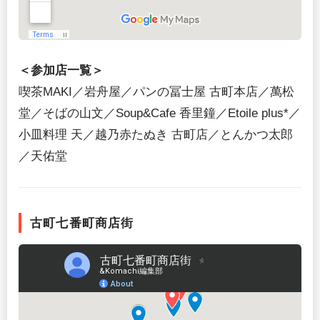
＜参加店一覧＞
喫茶MAKI／岩舟屋／パンの冨士屋 古町本店／萬松
堂／そばの山文／Soup&Cafe 香里鐘／Etoile plus*／
小皿料理 天／越乃赤たぬき 古町店／とんかつ太郎
／天佑堂
古町七番町商店街