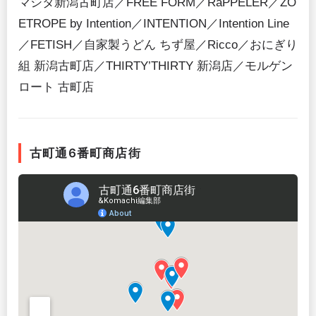
マシタ新潟古町店／FREE FORM／RaPPELER／ZO
ETROPE by Intention／INTENTION／Intention Line
／FETISH／自家製うどん ちず屋／Ricco／おにぎり
組 新潟古町店／THIRTY’THIRTY 新潟店／モルゲン
ロート 古町店
古町通6番町商店街