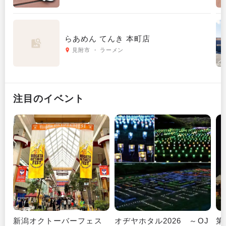
らあめん てんき 本町店
見附市 ・ ラーメン
注目のイベント
新潟オクトーバーフェス
オヂヤホタル2026 ～OJ
第