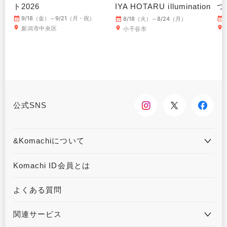
ト2026
IYA HOTARU illumination
つ
～
9/18（金）～9/21（月・祝）
8/18（火）～8/24（月）
新潟市中央区
小千谷市
公式SNS
&Komachiについて
&Komachiとは
お問合せ
Komachi ID会員とは
利用規約
プライバシーポリシー
よくある質問
運営会社について
広告掲載について
関連サービス