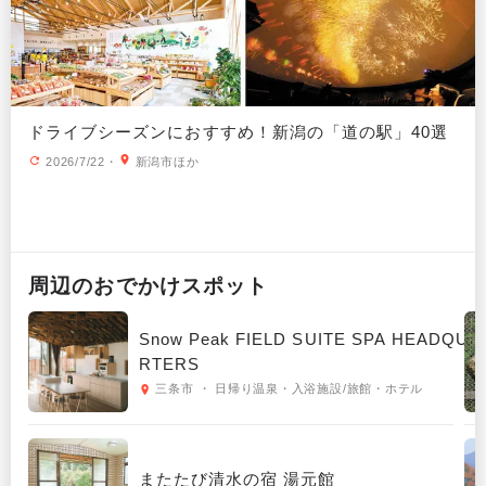
ドライブシーズンにおすすめ！新潟の「道の駅」40選
2026/7/22
・
新潟市ほか
周辺の
おでかけ
スポット
Snow Peak FIELD SUITE SPA HEADQUA
RTERS
三条市 ・ 日帰り温泉・入浴施設/旅館・ホテル
またたび清水の宿 湯元館