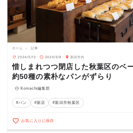
ホーム
記事
2024/5/13
2024/5/8
新潟市内
惜しまれつつ閉店した秋葉区のベ
約50種の素朴なパンがずらり
Komachi編集部
#パン
#新店
#新潟市秋葉区
お気に入りに保存