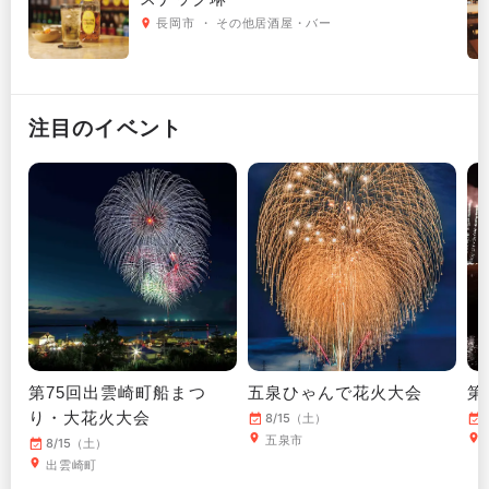
長岡市 ・ その他居酒屋・バー
注目のイベント
第75回出雲崎町船まつ
五泉ひゃんで花火大会
第
り・大花火大会
8/15（土）
五泉市
8/15（土）
出雲崎町