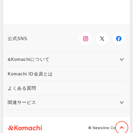
公式SNS
&Komachiについて
&Komachiとは
お問合せ
Komachi ID会員とは
利用規約
プライバシーポリシー
よくある質問
運営会社について
広告掲載について
関連サービス
ハウジングKomachi
くるまる
©︎ Newsline Co,. Ltd.