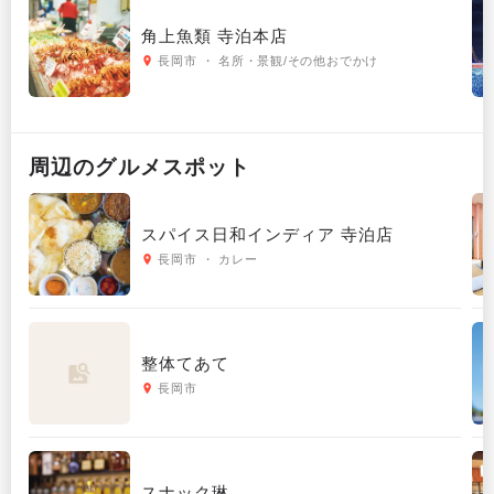
角上魚類 寺泊本店
長岡市 ・ 名所・景観/その他おでかけ
周辺の
グルメ
スポット
スパイス日和インディア 寺泊店
長岡市 ・ カレー
整体てあて
長岡市
スナック琳