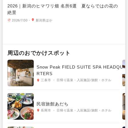
2026｜新潟のヒマワリ畑 名所6選 夏ならではの花の
絶景
2026/7/30
・
新潟県ほか
周辺の
おでかけ
スポット
Snow Peak FIELD SUITE SPA HEADQUA
RTERS
三条市 ・ 日帰り温泉・入浴施設/旅館・ホテル
民宿旅館あだち
長岡市 ・ 日帰り温泉・入浴施設/旅館・ホテル