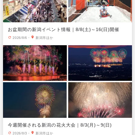
お盆期間の新潟イベント情報｜8/8(土)～16(日)開催
2026/8/6
・
新潟市ほか
今週開催される新潟の花火大会｜8/3(月)～9(日)
2026/8/3
・
新潟市ほか