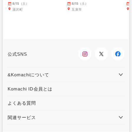
8/15（土）
8/15（土）
湯沢町
五泉市
公式SNS
&Komachiについて
&Komachiとは
お問合せ
Komachi ID会員とは
利用規約
プライバシーポリシー
よくある質問
運営会社について
広告掲載について
関連サービス
ハウジングKomachi
くるまる