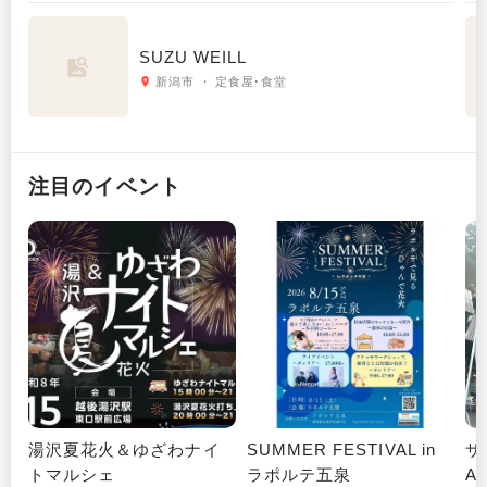
SUZU WEILL
新潟市 ・ 定食屋･食堂
注目のイベント
湯沢夏花火＆ゆざわナイ
SUMMER FESTIVAL in
ザ
トマルシェ
ラポルテ五泉
A