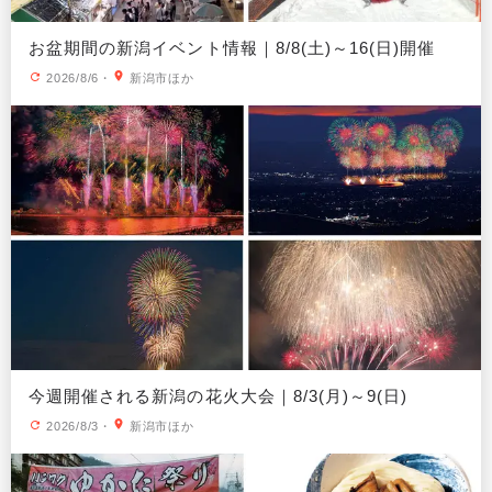
お盆期間の新潟イベント情報｜8/8(土)～16(日)開催
2026/8/6
・
新潟市ほか
今週開催される新潟の花火大会｜8/3(月)～9(日)
2026/8/3
・
新潟市ほか