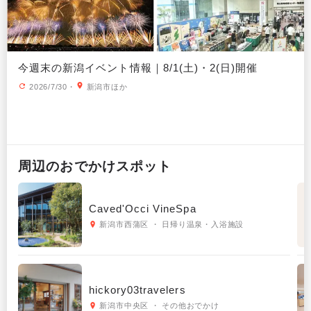
今週末の新潟イベント情報｜8/1(土)・2(日)開催
2026/7/30
・
新潟市ほか
周辺の
おでかけ
スポット
Caved'Occi VineSpa
新潟市西蒲区 ・ 日帰り温泉・入浴施設
hickory03travelers
新潟市中央区 ・ その他おでかけ