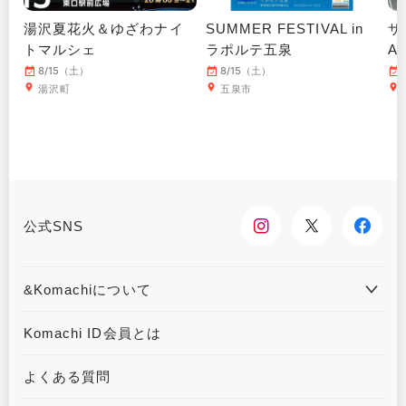
湯沢夏花火＆ゆざわナイ
SUMMER FESTIVAL in
ザ
トマルシェ
ラポルテ五泉
A
8/15（土）
8/15（土）
湯沢町
五泉市
公式SNS
&Komachiについて
&Komachiとは
お問合せ
Komachi ID会員とは
利用規約
プライバシーポリシー
よくある質問
運営会社について
広告掲載について