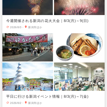
今週開催される新潟の花火大会｜8/3(月)～9(日)
2026/8/3
・
新潟市ほか
平日に行ける新潟イベント情報｜8/3(月)～7(金)
2026/8/2
・
新潟市ほか