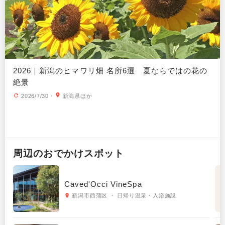
2026｜新潟のヒマワリ畑 名所6選 夏ならではの花の
絶景
2026/7/30
・
新潟県ほか
周辺の
おでかけ
スポット
Caved'Occi VineSpa
新潟市西蒲区 ・ 日帰り温泉・入浴施設