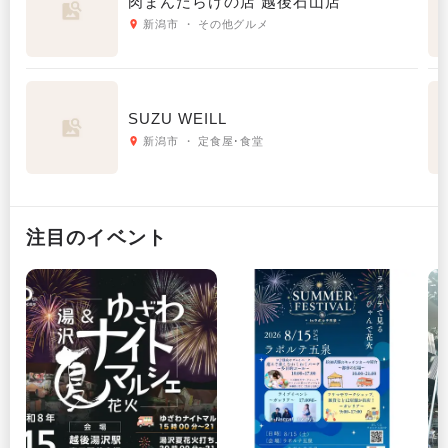
肉まんだらけの店 越後石山店
新潟市 ・ その他グルメ
SUZU WEILL
新潟市 ・ 定食屋･食堂
注目のイベント