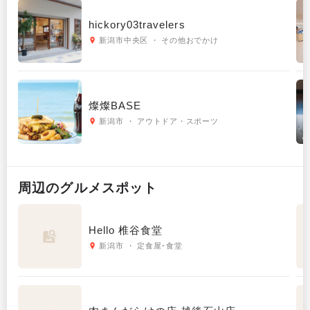
hickory03travelers
新潟市中央区 ・ その他おでかけ
燦燦BASE
新潟市 ・ アウトドア・スポーツ
周辺の
グルメ
スポット
Hello 椎谷食堂
新潟市 ・ 定食屋･食堂